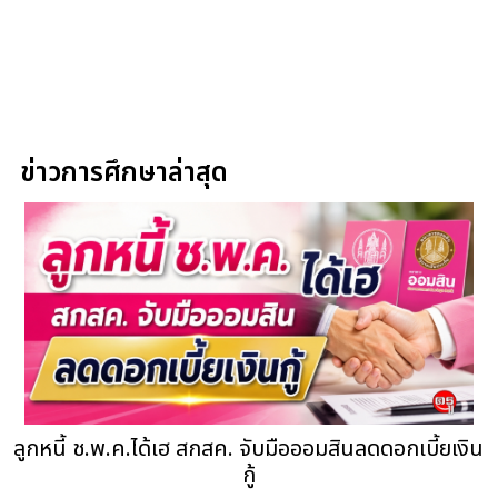
ข่าวการศึกษาล่าสุด
ลูกหนี้ ช.พ.ค.ได้เฮ สกสค. จับมือออมสินลดดอกเบี้ยเงิน
กู้