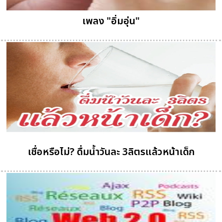
เพลง "อิ่มอุ่น"
เชื่อหรือไม่? ดื่มน้ำวันละ 3ลิตรแล้วหน้าเด็ก