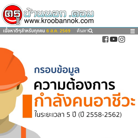
เนื้อหาดีๆสำหรับทุกคน
6 ส.ค. 2569
☰
ค้นหา