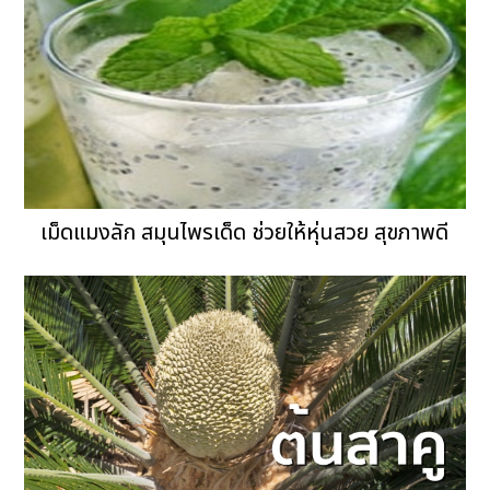
เม็ดแมงลัก สมุนไพรเด็ด ช่วยให้หุ่นสวย สุขภาพดี