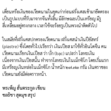
เตี่ยนหรือเงินของเวียดนามในยุคเก่าก่อนฝรั่งเศสเข้ามายึดครอง
เป็นรูปแบบที่รับมาจากจีนทั้งสิ้น มีลักษณะเป็นเหรียญ มีรู
สี่เหลี่ยมอยู่ตรงกลาง เวลาใช้จะร้อยรูเป็นพวงนำติดตัวไป
ในสมัยที่ฝรั่งเศสปกครองเวียดนาม ฝรั่งเศสนำเงินปียัสทร์
(piastre) ซึ่งโดยทั่วไปเรียกว่า เงินเปียส มาใช้ทั่วอินโดจีน คน
เวียดนามเรียกเงินเปียส ว่า บั่ก (bạc) แปลว่า โลหะเงิน
เนื่องจากเงินเปียสนั้น ทำจากโลหะเงินในเม็กซิโก โดยเริ่มแรก
มีเหรียญเงินหล่อในเม็กซิโก น้ำหนัก ๒๗.๗๓ กรัม เงินตราของ
เวียดนามยังมีต่อคราวหน้า.
พรเพ็ญ ฮั่นตระกูล เขียน
ชลธิชา สุดมุข สรุป