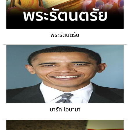
พระรัตนตรัย
บารัค โอบามา