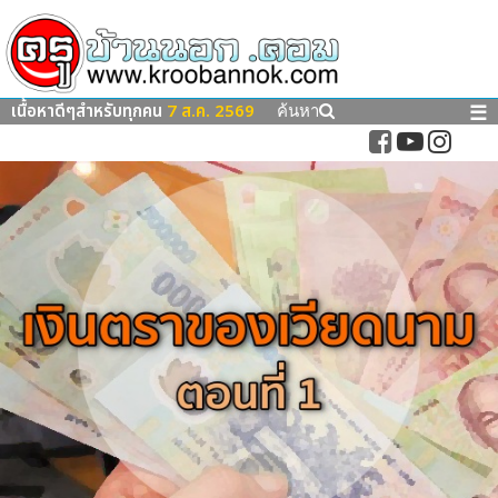
เนื้อหาดีๆสำหรับทุกคน
7 ส.ค. 2569
☰
ค้นหา