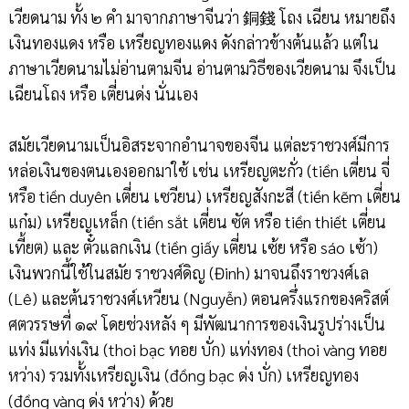
เวียดนาม ทั้ง ๒ คำ มาจากภาษาจีนว่า 銅錢 โถง เฉียน หมายถึง
เงินทองแดง หรือ เหรียญทองแดง ดังกล่าวข้างต้นแล้ว แต่ใน
ภาษาเวียดนามไม่อ่านตามจีน อ่านตามวิธีของเวียดนาม จึงเป็น
เฉียนโถง หรือ เตี่ยนด่ง นั่นเอง
สมัยเวียดนามเป็นอิสระจากอำนาจของจีน แต่ละราชวงศ์มีการ
หล่อเงินของตนเองออกมาใช้ เช่น เหรียญตะกั่ว (tiền เตี่ยน จี่
หรือ tiền duyên เตี่ยน เซวียน) เหรียญสังกะสี (tiền kẽm เตี่ยน
แก๋ม) เหรียญเหล็ก (tiền sắt เตี่ยน ซัต หรือ tiền thiết เตี่ยน
เที้ยต) และ ตั๋วแลกเงิน (tiền giấy เตี่ยน เซ้ย หรือ sáo เซ้า)
เงินพวกนี้ใช้ในสมัย ราชวงศ์ดิญ (Đinh) มาจนถึงราชวงศ์เล
(Lê) และต้นราชวงศ์เหวียน (Nguyễn) ตอนครึ่งแรกของคริสต์
ศตวรรษที่ ๑๙ โดยช่วงหลัง ๆ มีพัฒนาการของเงินรูปร่างเป็น
แท่ง มีแท่งเงิน (thoi bạc ทอย บั่ก) แท่งทอง (thoi vàng ทอย
หว่าง) รวมทั้งเหรียญเงิน (đồng bạc ด่ง บั่ก) เหรียญทอง
(đồng vàng ด่ง หว่าง) ด้วย