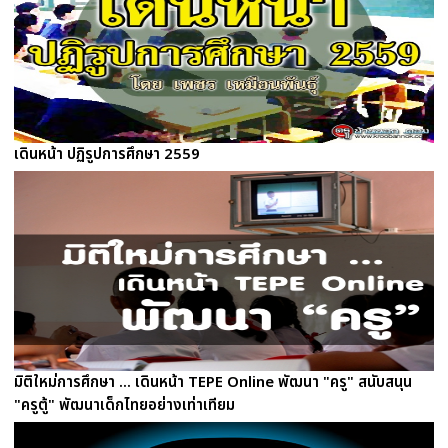
เดินหน้า ปฏิรูปการศึกษา 2559
มิติใหม่การศึกษา ... เดินหน้า TEPE Online พัฒนา "ครู" สนับสนุน
"ครูตู้" พัฒนาเด็กไทยอย่างเท่าเทียม