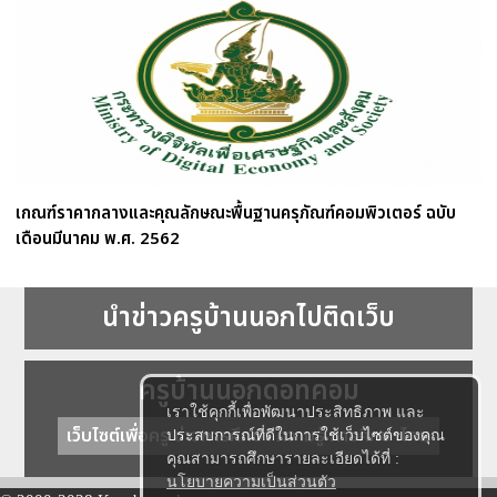
เกณฑ์ราคากลางและคุณลักษณะพื้นฐานครุภัณฑ์คอมพิวเตอร์ ฉบับ
เดือนมีนาคม พ.ศ. 2562
นำข่าวครูบ้านนอกไปติดเว็บ
ครูบ้านนอกดอทคอม
เราใช้คุกกี้เพื่อพัฒนาประสิทธิภาพ และ
เว็บไซต์เพื่อครู ข่าวการศึกษา ความรู้ การศึกษาไทย
ประสบการณ์ที่ดีในการใช้เว็บไซต์ของคุณ
คุณสามารถศึกษารายละเอียดได้ที่ :
นโยบายความเป็นส่วนตัว