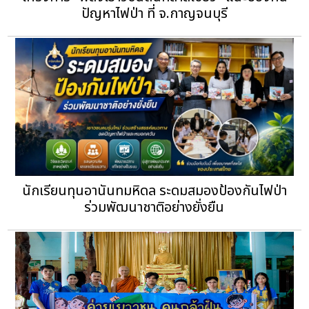
ปัญหาไฟป่า ที่ จ.กาญจนบุรี
นักเรียนทุนอานันทมหิดล ระดมสมองป้องกันไฟป่า
ร่วมพัฒนาชาติอย่างยั่งยืน