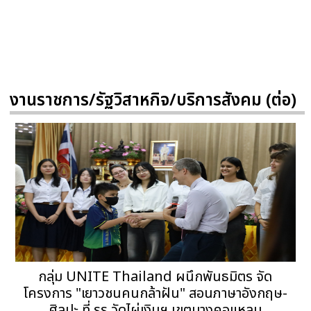
งานราชการ/รัฐวิสาหกิจ/บริการสังคม (ต่อ)
กลุ่ม UNITE Thailand ผนึกพันธมิตร จัด
โครงการ "เยาวชนคนกล้าฝัน" สอนภาษาอังกฤษ-
ศิลปะ ที่ รร.วัดไผ่เงินฯ เขตบางคอแหลม