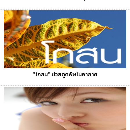
"โกสน" ช่วยดูดพิษในอากาศ