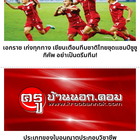
เอกราช เก่งทุกทาง เขียนเตือนทีมชาติไทยชุดแชมป์ซูซู
กิคัพ อย่าเป็นดรีมทีม!
ประเภทของใบอนุญาตประกอบวิชาชีพ