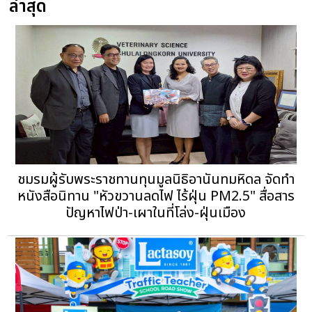
ล่าสุด
ชมรมผู้รับพระราชทานทุนมูลนิธิอานันทมหิดล จัดทำ
หนังสือนิทาน "หัวขวานลดไฟ ไร้ฝุ่น PM2.5" สื่อสาร
ปัญหาไฟป่า-เผาในที่โล่ง-ฝุ่นเมือง