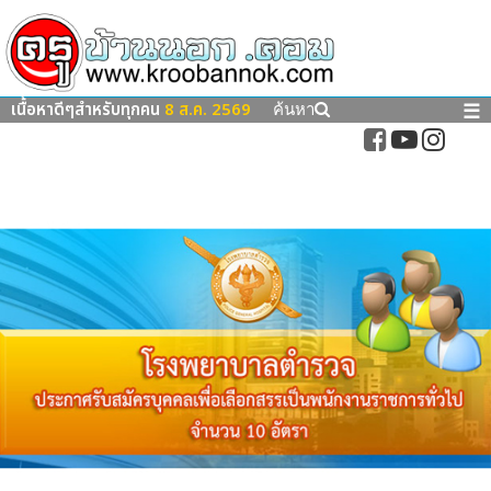
เนื้อหาดีๆสำหรับทุกคน
8 ส.ค. 2569
☰
ค้นหา