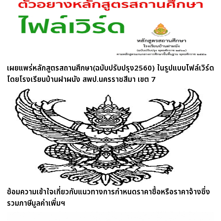
เผยแพร่หลักสูตรสถานศึกษา(ฉบับปรับปรุง2560) ในรูปแบบไฟล์เวิร์ด
โดยโรงเรียนบ้านฝาผนัง สพป.นครราชสีมา เขต 7
ซ้อมความเข้าใจเกี่ยวกับแนวทางการกำหนดราคาซื้อหรือราคาจ้างซึ่ง
รวมภาษีมูลค่าเพิ่มฯ