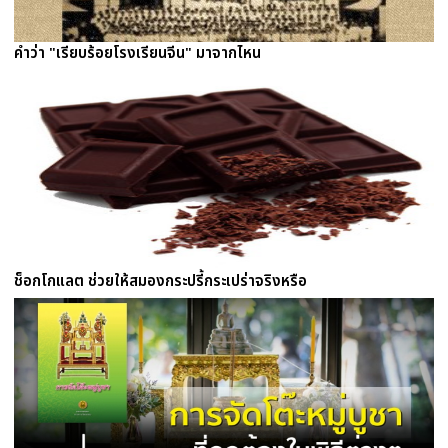
คำว่า "เรียบร้อยโรงเรียนจีน" มาจากไหน
ช็อกโกแลต ช่วยให้สมองกระปรี้กระเปร่าจริงหรือ