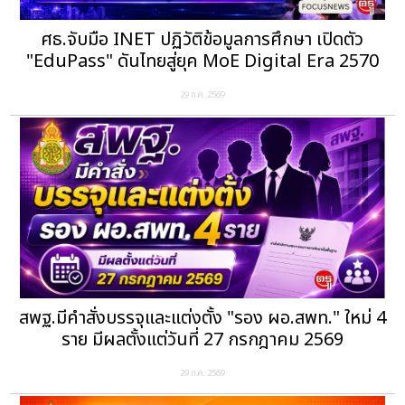
ศธ.จับมือ INET ปฏิวัติข้อมูลการศึกษา เปิดตัว
"EduPass" ดันไทยสู่ยุค MoE Digital Era 2570
29 ก.ค. 2569
สพฐ.มีคำสั่งบรรจุและแต่งตั้ง "รอง ผอ.สพท." ใหม่ 4
ราย มีผลตั้งแต่วันที่ 27 กรกฎาคม 2569
29 ก.ค. 2569