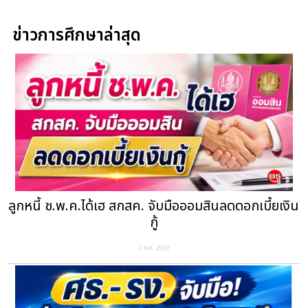
ข่าวการศึกษาล่าสุด
ลูกหนี้ ช.พ.ค.ได้เฮ สกสค. จับมือออมสินลดดอกเบี้ยเงิน
กู้
2 ส.ค. 2569