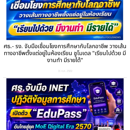
ศธ.- รง. จับมือเชื่อมโยงการศึกษากับโลกอาชีพ วางเส้น
ทางอาชีพตั้งแต่อยู่ในห้องเรียน ชูโมเดล "เรียนไปด้วย มี
งานทำ มีรายได้"
31 ก.ค. 2569