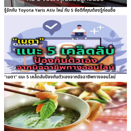
รู้จักกับ Toyota Yaris Ativ ใหม่ กับ 5 ข้อดีที่คุณต้องรู้ก่อนซื้อ
"เมตา" แนะ 5 เคล็ดลับป้องกันตัวเองจากมิจฉาชีพทางออนไลน์