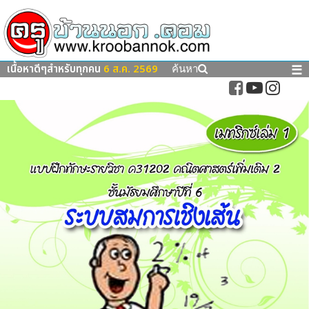
เนื้อหาดีๆสำหรับทุกคน
6 ส.ค. 2569
☰
ค้นหา