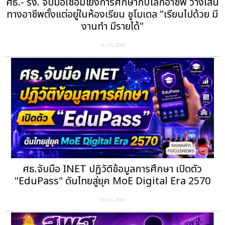
ศธ.- รง. จับมือเชื่อมโยงการศึกษากับโลกอาชีพ วางเส้น
ทางอาชีพตั้งแต่อยู่ในห้องเรียน ชูโมเดล "เรียนไปด้วย มี
งานทำ มีรายได้"
31 ก.ค. 2569
ศธ.จับมือ INET ปฏิวัติข้อมูลการศึกษา เปิดตัว
"EduPass" ดันไทยสู่ยุค MoE Digital Era 2570
29 ก.ค. 2569