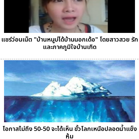
แชร์ว่อนเน็ต "บ้านหนูบ่ได้บ้านนอกเด้อ" โดยสาวสวย รัก
และภาคภูมิใจบ้านเกิด
โอกาสไม่ถึง 50-50 จะได้เห็น ขั้วโลกเหนือปลอดน้ำแข็ง
หุ้ม