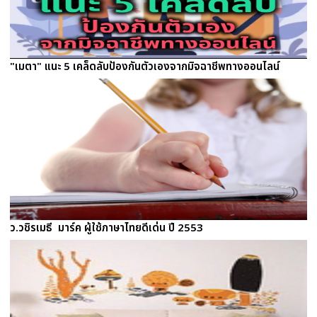
"เมตา" แนะ 5 เคล็ดลับป้องกันตัวเองจากมิจฉาชีพทางออนไลน์
ว.วชิรเมธี  มาร์ค ผู้ใช้ภาษาไทยดีเด่น ปี 2553