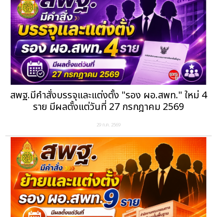
สพฐ.มีคำสั่งบรรจุและแต่งตั้ง "รอง ผอ.สพท." ใหม่ 4
ราย มีผลตั้งแต่วันที่ 27 กรกฎาคม 2569
29 ก.ค. 2569