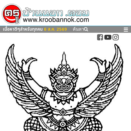
เนื้อหาดีๆสำหรับทุกคน
6 ส.ค. 2569
☰
ค้นหา