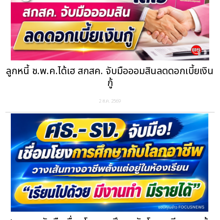
ลูกหนี้ ช.พ.ค.ได้เฮ สกสค. จับมือออมสินลดดอกเบี้ยเงิน
กู้
2 ส.ค. 2569