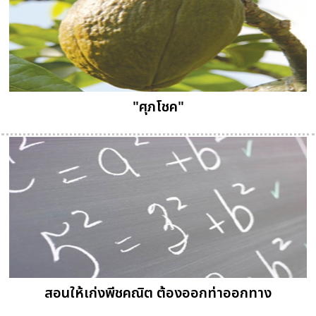
"ศุภโชค"
สอนให้เก่งพีชคณิต ต้องออกท่าออกทาง