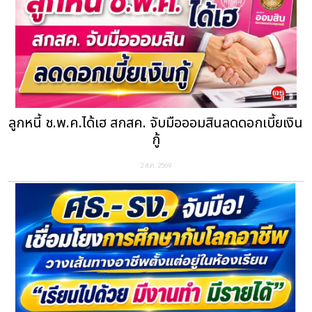
ลูกหนี้ ช.พ.ค.ได้เฮ สกสค. จับมือออมสินลดดอกเบี้ยเงิน
กู้
2 ส.ค. 2569