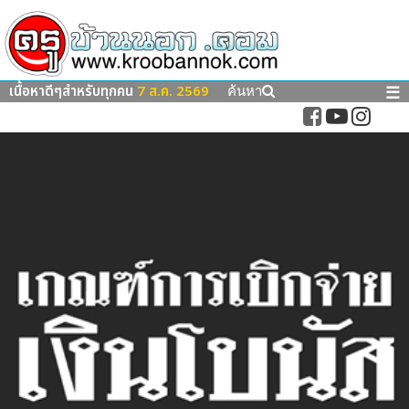
เนื้อหาดีๆสำหรับทุกคน
7 ส.ค. 2569
☰
ค้นหา