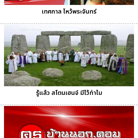
เทศกาล ไหว้พระจันทร์
รู้แล้ว สโตนเฮนจ์ มีไว้ทำไม