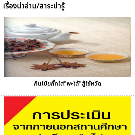
เรื่องน่าอ่าน/สาระน่ารู้
กินโป๊ยกั้กใส่"พะโล้"สู้ไข้หวัด