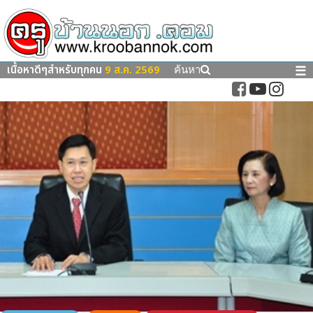
เนื้อหาดีๆสำหรับทุกคน
9 ส.ค. 2569
☰
ค้นหา