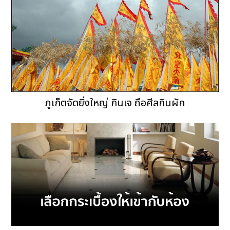
ภูเก็ตจัดยิ่งใหญ่ กินเจ ถือศีลกินผัก