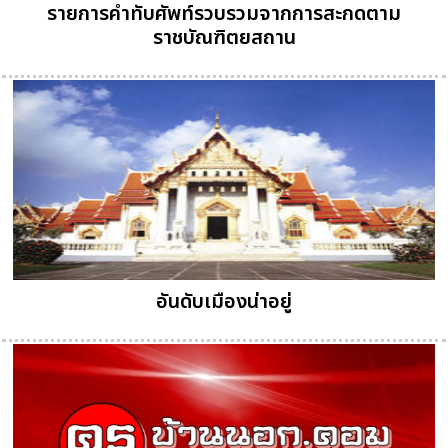
รายการคำทับศัพท์รวบรวมจากการสะกดตาม
ราชบัณฑิตยสถาน
อันดับเมืองน่าอยู่