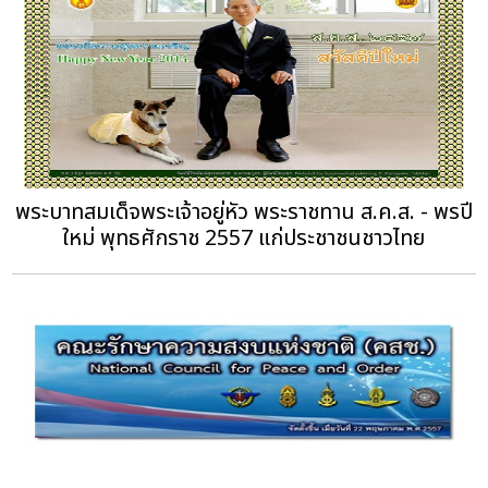
พระบาทสมเด็จพระเจ้าอยู่หัว พระราชทาน ส.ค.ส. - พรปี
ใหม่ พุทธศักราช 2557 แก่ประชาชนชาวไทย