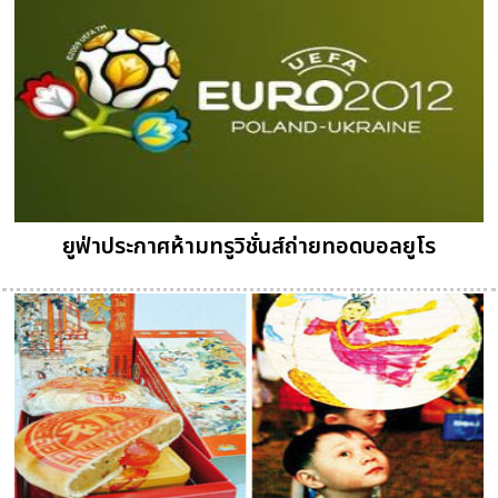
ยูฟ่าประกาศห้ามทรูวิชั่นส์ถ่ายทอดบอลยูโร