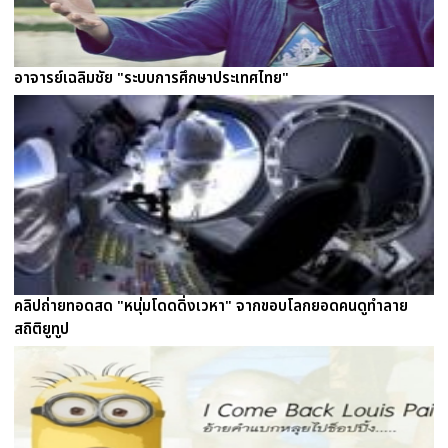
อาจารย์เฉลิมชัย "ระบบการศึกษาประเทศไทย"
คลิปถ่ายทอดสด "หนุ่มโดดดิ่งเวหา" จากขอบโลกยอดคนดูทำลาย
สถิติยูทูป