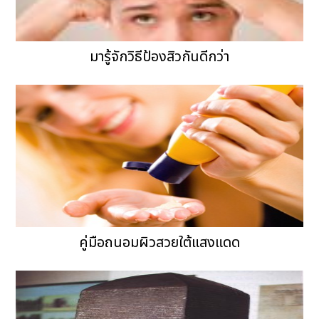
มารู้จักวิธีป้องสิวกันดีกว่า
คู่มือถนอมผิวสวยใต้แสงแดด