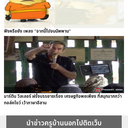
ฟังหรือยัง เพลง "จากนี้ไปจนนิพพาน"
มาร์ติน วิลเลอร์ ฝรั่งบรรยายเรื่อง เศรษฐกิจพอเพียง ที่สนุกมากกว่า
ทอล์คโชว์ เว้าภาษาอีสาน
นำข่าวครูบ้านนอกไปติดเว็บ