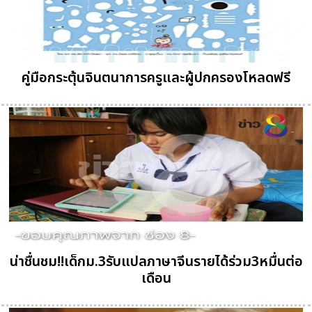
คู่มือกระตุ้นจินตนาการครูและผู้ปกครองโหลดฟรี
น่าชื่นชม!!เด็กม.3รับแปลภาษาจีนรายได้ร่วม3หมื่นต่อ
เดือน