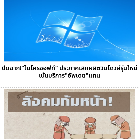
ปิดฉาก!"ไมโครซอฟท์" ประกาศเลิกผลิตวินโดวส์รุ่นใหม่
เน้นบริการ"อัพเดต"แทน