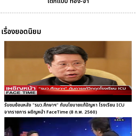
เด็กแบบ ท่อง-จำ
เรื่องยอดนิยม
รับชมย้อนหลัง "รมว.ศึกษาฯ" กับนโยบายแก้ปัญหา โรงเรียน ICU
จากรายการ ผชิญหน้า FaceTime (8 ก.พ. 2560)