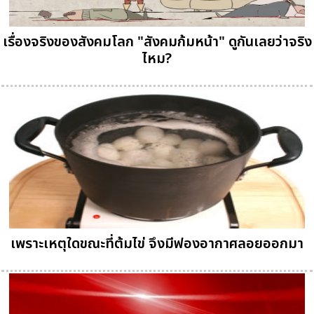
เรื่องจริงของสังคมโลก "สังคมก้มหน้า" ดูกันเลยว่าจริง
ไหม?
เพราะเหตุใดขณะที่ต้มไข่ จึงมีฟองอากาศลอยออกมา