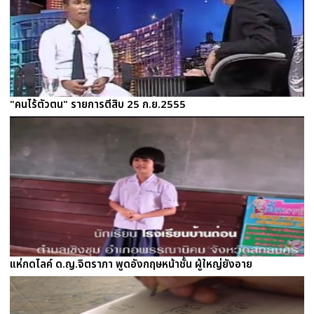
"คนไร้ตัวตน" รายการตีสิบ 25 ก.ย.2555
แห่กดไลค์ ด.ญ.จิตราภา พูดอังกฤษหน้าชั้น ผู้ใหญ่ยังอาย