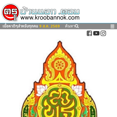
เนื้อหาดีๆสำหรับทุกคน
9 ส.ค. 2569
☰
ค้นหา