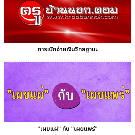
การเบิกจ่ายเงินวิทยฐานะ
"เผยแผ่" กับ "เผยแพร่"