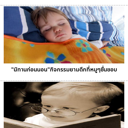
"นิทานก่อนนอน"กิจกรรมยามดึกที่หนูๆชื่นชอบ