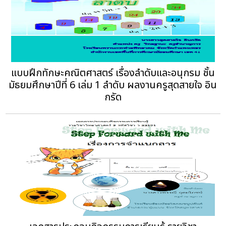
แบบฝึกทักษะคณิตศาสตร์ เรื่องลำดับและอนุกรม ชั้น
มัธยมศึกษาปีที่ 6 เล่ม 1 ลำดับ ผลงานครูสุดสายใจ อิน
กรัด