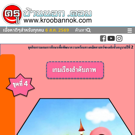
เนื้อหาดีๆสำหรับทุกคน
6 ส.ค. 2569
☰
ค้นหา