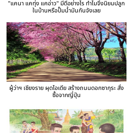
"แคนา แคทุ่ง แคอ่าว" มีดีอย่างไร ทำไมจึงนิยมปลูก
ในบ้านหรือปั๊มน้ำมันกันจังเลย
ผู้ว่าฯ เชียงราย ผุดไอเดีย สร้างถนนดอกซากุระ สั่ง
ซื้อจากญี่ปุ่น