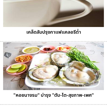
เคล็ดลับปรุงกาแฟแคลอรีต่ำ
"หอยนางรม" บำรุง "ตับ-ไต-สุขภาพ-เพศ"