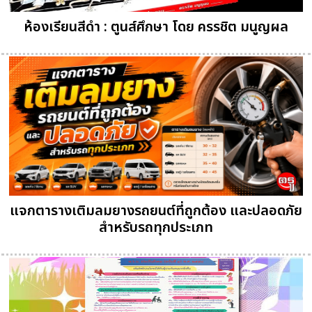
ห้องเรียนสีดำ : ตูนส์ศึกษา โดย ครรชิต มนูญผล
แจกตารางเติมลมยางรถยนต์ที่ถูกต้อง และปลอดภัย
สำหรับรถทุกประเภท