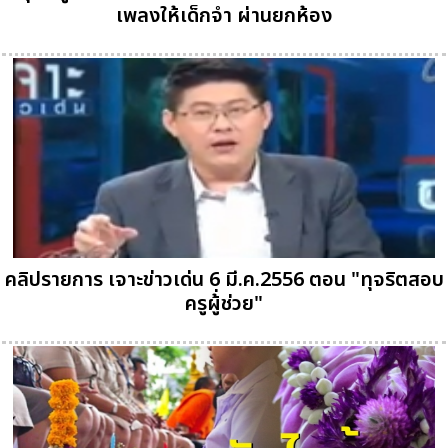
เพลงให้เด็กจำ ผ่านยกห้อง
คลิปรายการ เจาะข่าวเด่น 6 มี.ค.2556 ตอน "ทุจริตสอบ
ครูผู้่ช่วย"