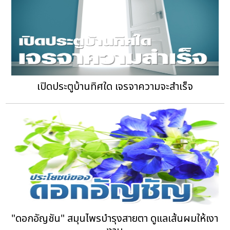
เปิดประตูบ้านทิศใด เจรจาความจะสำเร็จ
"ดอกอัญชัน" สมุนไพรบำรุงสายตา ดูแลเส้นผมให้เงา