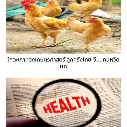
ไก่ตะเภาทองเกษตรศาสตร์ ลูกครึ่งไทย-จีน..ทนหวัด
นก