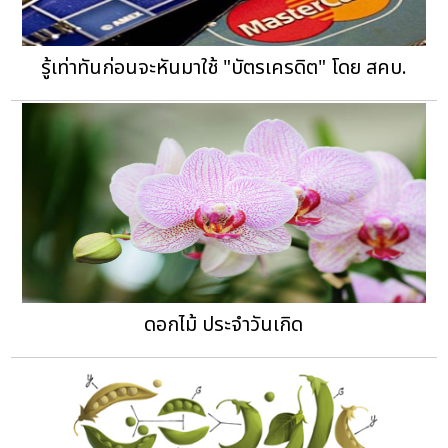
รู้เท่าทันก่อนจะหันมาใช้ "บัตรเครดิต" โดย สคบ.
ดอกไม้ ประจำวันเกิด