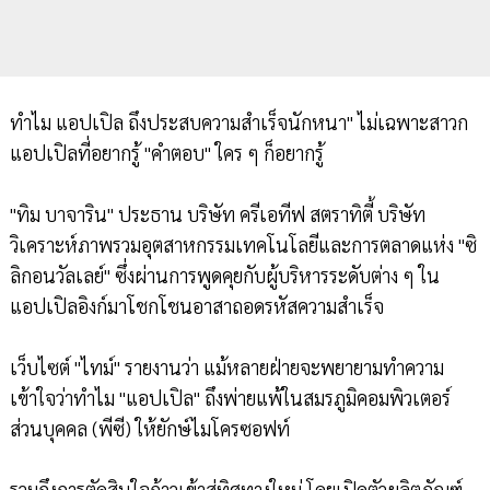
ทำไม แอปเปิล ถึงประสบความสำเร็จนักหนา" ไม่เฉพาะสาวก
แอปเปิลที่อยากรู้ "คำตอบ" ใคร ๆ ก็อยากรู้
"ทิม บาจาริน" ประธาน บริษัท ครีเอทีฟ สตราทิตี้ บริษัท
วิเคราะห์ภาพรวมอุตสาหกรรมเทคโนโลยีและการตลาดแห่ง "ซิ
ลิกอนวัลเลย์" ซึ่งผ่านการพูดคุยกับผู้บริหารระดับต่าง ๆ ใน
แอปเปิลอิงก์มาโชกโชนอาสาถอดรหัสความสำเร็จ
เว็บไซต์ "ไทม์" รายงานว่า แม้หลายฝ่ายจะพยายามทำความ
เข้าใจว่าทำไม "แอปเปิล" ถึงพ่ายแพ้ในสมรภูมิคอมพิวเตอร์
ส่วนบุคคล (พีซี) ให้ยักษ์ไมโครซอฟท์
รวมถึงการตัดสินใจก้าวเข้าสู่ทิศทางใหม่ โดยเปิดตัวผลิตภัณฑ์