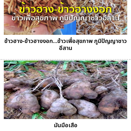
ข้าวฮาง-ข้าวฮางงอก...ข้าวเพื่อสุขภาพ ภูมิปัญญาชาว
อีสาน
มันมือเสือ