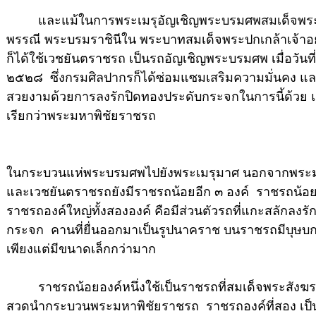
และแม้ในการพระเมรุอัญเชิญพระบรมศพสมเด็จพระ
พรรณี พระบรมราชินีใน พระบาทสมเด็จพระปกเกล้าเจ้าอยู่
ก็ได้ใช้เวชยันตราชรถ เป็นรถอัญเชิญพระบรมศพ เมื่อวันที
๒๕๒๘ ซึ่งกรมศิลปากรก็ได้ซ่อมแซมเสริมความมั่นคง 
สวยงามด้วยการลงรักปิดทองประดับกระจกในการนี้ด้วย
เรียกว่าพระมหาพิชัยราชรถ
ในกระบวนแห่พระบรมศพไปยังพระเมรุมาศ นอกจากพระม
และเวชยันตราชรถยังมีราชรถน้อยอีก ๓ องค์ ราชรถน้อ
ราชรถองค์ใหญ่ทั้งสององค์ คือมีส่วนตัวรถที่แกะสลักลงร
กระจก คานที่ยื่นออกมาเป็นรูปนาคราช บนราชรถมีบุษบกตั้
เพียงแต่มีขนาดเล็กกว่ามาก
ราชรถน้อยองค์หนึ่งใช้เป็นราชรถที่สมเด็จพระสังฆ
สวดนำกระบวนพระมหาพิชัยราชรถ ราชรถองค์ที่สอง เป็