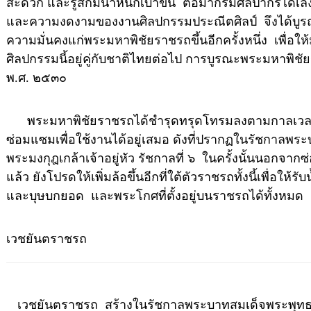
สะดวก และรู้สึกมีน้ำหนักเบาขึ้น ต่อมากรมศิลปากรได้เล
และความงดงามของงานศิลปกรรมประณีตศิลป์ จึงได้บู
ความมั่นคงแก่พระมหาพิชัยราชรถขึ้นอีกครั้งหนึ่ง เพื่อใ
ศิลปกรรมนี้อยู่คู่กับชาติไทยต่อไป การบูรณะพระมหาพิชั
พ.ศ. ๒๕๓๐
พระมหาพิชัยราชรถได้ชำรุดทรุดโทรมลงตามกาลเวล
ซ่อมแซมเพื่อใช้งานได้อยู่เสมอ ดังที่ปรากฏในรัชกาลพร
พระมงกุฎเกล้าเจ้าอยู่หัว รัชกาลที่ ๖ ในครั้งนั้นนอกจา
แล้ว ยังโปรดให้เพิ่มล้อขึ้นอีกที่ใต้ตัวราชรถทั้งนี้เพื่อให้
และบุษบกยอด และพระโกศที่ตั้งอยู่บนราชรถได้ทั้งหมด
เวชยันตราชรถ
เวชยันตราชรถ สร้างในรัชกาลพระบาทสมเด็จพระพุท