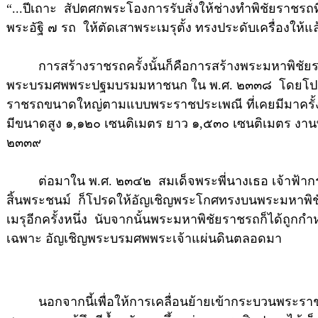
“
...ปีเถาะ สัปตศกพระโองการรับสั่งให้ช่างทำพิชัยราชร
พระอัฐิ ๗ รถ ให้ตัดเสาพระเมรุตั้ง ทรงประดับเครื่องให้แ
การสร้างราชรถครั้งนั้นก็คือการสร้างพระมหาพิชัยราช
พระบรมศพพระปฐมบรมมหาชนก ใน พ.ศ. ๒๓๓๘ โดยโปรด
ราชรถขนาดใหญ่ตามแบบพระราชประเพณี ที่เคยมีมาครั้งก
มีขนาดสูง ๑,๑๒๐ เซนติเมตร ยาว ๑,๕๓๐ เซนติเมตร งานพ
๒๓๓๙
ต่อมาใน พ.ศ. ๒๓๔๒ สมเด็จพระพี่นางเธอ เจ้าฟ้าก
สิ้นพระชนม์ ก็โปรดให้อัญเชิญพระโกศทรงบนพระมหาพ
เมรุอีกครั้งหนึ่ง นับจากนั้นพระมหาพิชัยราชรถก็ได้ถูกก
เฉพาะ อัญเชิญพระบรมศพพระเจ้าแผ่นดินตลอดมา
นอกจากนี้เพื่อให้การเคลื่อนย้ายเข้ากระบวนพระราชพ