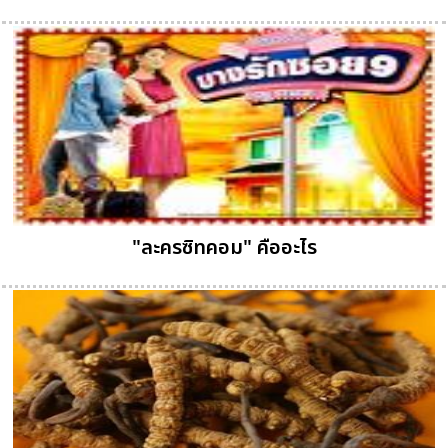
"ละครซิทคอม" คืออะไร