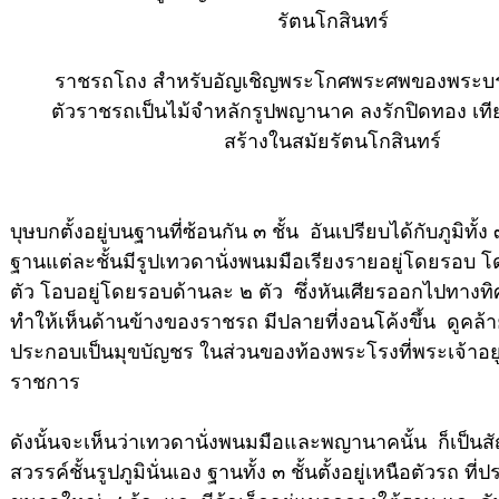
รัตนโกสินทร์
ราชรถโถง สำหรับอัญเชิญพระโกศพระศพของพระบร
ตัวราชรถเป็นไม้จำหลักรูปพญานาค ลงรักปิดทอง เที
สร้างในสมัยรัตนโกสินทร์
บุษบกตั้งอยู่บนฐานที่ซ้อนกัน ๓ ชั้น อันเปรียบได้กับภูมิทั้ง 
ฐานแต่ละชั้นมีรูปเทวดานั่งพนมมือเรียงรายอยู่โดยรอบ
ตัว โอบอยู่โดยรอบด้านละ ๒ ตัว ซึ่งหันเศียรออกไปทางท
ทำให้เห็นด้านข้างของราชรถ มีปลายที่งอนโค้งขึ้น ดูคล้
ประกอบเป็นมุขบัญชร ในส่วนของท้องพระโรงที่พระเจ้าอยู่
ราชการ
ดังนั้นจะเห็นว่าเทวดานั่งพนมมือและพญานาคนั้น ก็เป็นส
สวรรค์ชั้นรูปภูมินั่นเอง ฐานทั้ง ๓ ชั้นตั้งอยู่เหนือตัวรถ ที