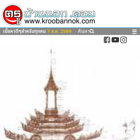
เนื้อหาดีๆสำหรับทุกคน
7 ส.ค. 2569
☰
ค้นหา