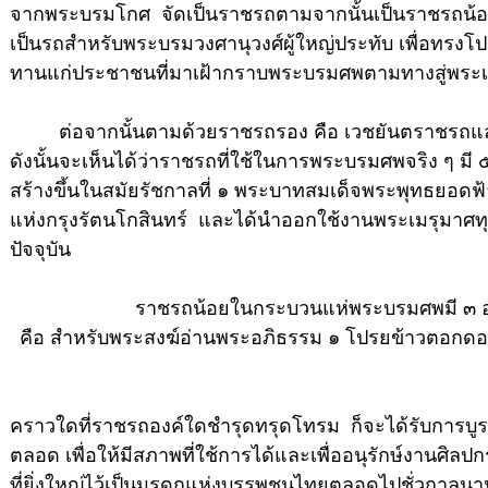
จากพระบรมโกศ จัดเป็นราชรถตามจากนั้นเป็นราชรถน้อยอ
เป็นรถสำหรับพระบรมวงศานุวงศ์ผู้ใหญ่ประทับ เพื่อทร
ทานแก่ประชาชนที่มาเฝ้ากราบพระบรมศพตามทางสู่พระเ
ต่อจากนั้นตามด้วยราชรถรอง คือ เวชยันตราชรถและ
ดังนั้นจะเห็นได้ว่าราชรถที่ใช้ในการพระบรมศพจริง ๆ มี ๕
สร้างขึ้นในสมัยรัชกาลที่ ๑ พระบาทสมเด็จพระพุทธยอด
แห่งกรุงรัตนโกสินทร์ และได้นำออกใช้งานพระเมรุมาศท
ปัจจุบัน
ราชรถน้อยในกระบวนแห่พระบรมศพมี ๓ อ
คือ สำหรับพระสงฆ์อ่านพระอภิธรรม ๑ โปรยข้าวตอกดอ
คราวใดที่ราชรถองค์ใดชำรุดทรุดโทรม ก็จะได้รับการ
ตลอด เพื่อให้มีสภาพที่ใช้การได้และเพื่ออนุรักษ์งานศิล
ที่ยิ่งใหญ่ไว้เป็นมรดกแห่งบรรพชนไทยตลอดไปชั่วกาลนาน