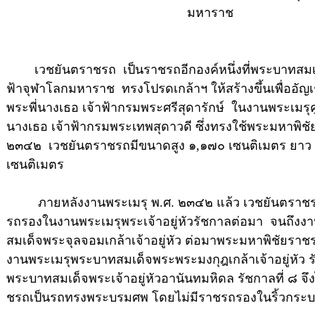
มหาราช
เวชยันตราชรถ เป็นราชรถอีกองค์หนึ่งที่พระบาทสม
ฟ้าจุฬาโลกมหาราช ทรงโปรดเกล้าฯ ให้สร้างขึ้นเพื่ออัญ
พระพี่นางเธอ เจ้าฟ้ากรมพระศรีสุดารักษ์ ในงานพระเมรุคู
นางเธอ เจ้าฟ้ากรมพระเทพสุดาวดี ซึ่งทรงใช้พระมหาพิช
๒๓๔๒ เวชยันตราชรถมีขนาดสูง ๑,๑๗๐ เซนติเมตร ยาว
เซนติเมตร
ภายหลังงานพระเมรุ พ.ศ. ๒๓๔๒ แล้ว เวชยันตราชรถก
รถรองในงานพระเมรุพระเจ้าอยู่หัวรัชกาลต่อมา จนถึง
สมเด็จพระจุลจอมเกล้าเจ้าอยู่หัว ต่อมาพระมหาพิชัยราชร
งานพระเมรุพระบาทสมเด็จพระพระมงกุฎเกล้าเจ้าอยู่หัว ร
พระบาทสมเด็จพระเจ้าอยู่หัวอานันทมหิดล รัชกาลที่ ๘ จึ
ชรถเป็นรถทรงพระบรมศพ โดยไม่มีราชรถรองในริ้วกระ