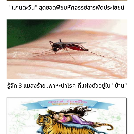
"แก่นตะวัน" สุดยอดพืชมหัศจรรย์สารพัดประโยชน์
รู้จัก 3 แมลงร้าย..พาหะนำโรค ที่แฝงตัวอยู่ใน "บ้าน"