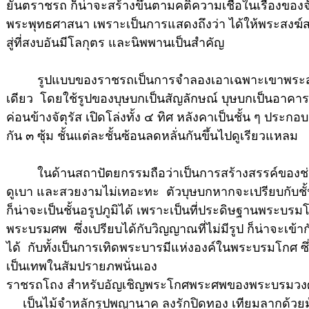
ยันตราชรถ ก็น่าจะสร้างขึ้นตามคติความเชื่อในเรื่องขอ
พระพุทธศาสนา เพราะเป็นการแสดงถึงว่า ได้ให้พระสง
สู่ที่สงบอันมีโลกุตร และนิพพานเป็นสำคัญ
รูปแบบของราชรถเป็นการจำลองเอาเฉพาะเขาพระสุเม
เดียว โดยใช้รูปของบุษบกเป็นสัญลักษณ์ บุษบกเป็นอาคารโป
ค่อนข้างจัตุรัส เปิดโล่งทั้ง ๔ ทิศ หลังคาเป็นชั้น ๆ ประกอบด
กัน ๓ ซุ้ม ชั้นแต่ละชั้นซ้อนลดหลั่นกันขึ้นไปดูเรียวแหลม
ในด้านสถาปัตยกรรมถือว่าเป็นการสร้างสรรค์ของช่าง
ดูเบา และสวยงามไม่เทอะทะ ตัวบุษบกหากจะเปรียบกับชั้
ก็น่าจะเป็นชั้นอรูปภูมิได้ เพราะเป็นที่ประดิษฐานพระบรมโ
พระบรมศพ ซึ่งเปรียบได้กับวิญญาณที่ไม่มีรูป ก็น่าจะเข้ากั
ได้ กับทั้งเป็นการเทิดพระบารมีแห่งองค์ในพระบรมโกศ ซึ
เป็นเทพในสัมปรายภพนั่นเอง
ราชรถโถง สำหรับอัญเชิญพระโกศพระศพของพระบรมวงศา
เป็นไม้จำหลักรูปพญานาค ลงรักปิดทอง เทียมลากด้วยม