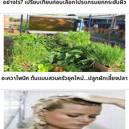
อย่างไร? เปรียบเทียบก่อนเลือกโปรแกรมยกกระชับผิว
อะควาโพนิค ต้นแบบสวนครัวยุคใหม่...ปลูกผักเลี้ยงปลา