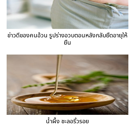
ข่าวดีของคนอ้วน รูปร่างอวบตอนหลังกลับยืดอายุให้
ยืน
น้ำผึ้ง ชะลอริ้วรอย