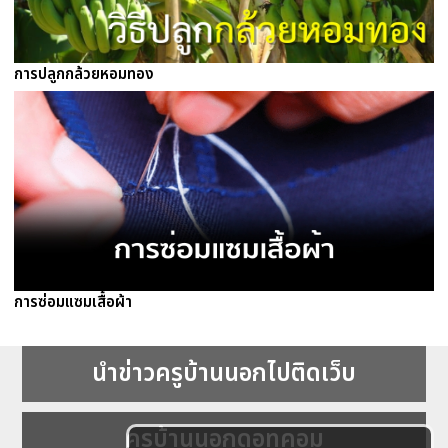
การปลูกกล้วยหอมทอง
การซ่อมแซมเสื้อผ้า
นำข่าวครูบ้านนอกไปติดเว็บ
ครูบ้านนอกดอทคอม