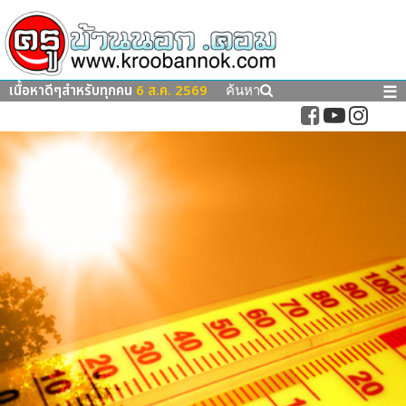
เนื้อหาดีๆสำหรับทุกคน
6 ส.ค. 2569
☰
ค้นหา