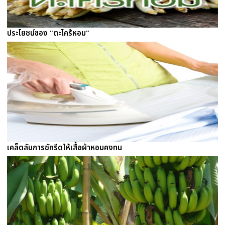
ประโยชน์ของ "ตะไคร้หอม"
เคล็ดลับการซักรีดให้เสื้อผ้าหอมคงทน