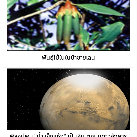
พันธุ์ไม้ในในป่าชายเลน
พิสูจน์พบ "น้ำแข็งแห้ง" เป็นหิมะตกบนดาวอังคาร