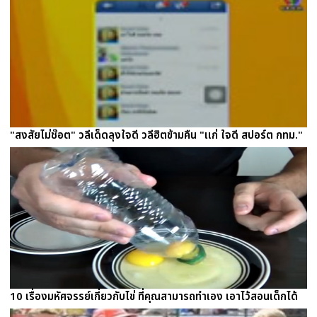
"สงสัยไม่ช๊อต" วลีเด็ดลุงใจดี วลีฮิตข้ามคืน "เเก่ ใจดี สปอร์ต กทม."
10 เรื่องมหัศจรรย์เกี่ยวกับไข่ ที่คุณสามารถทำเอง เอาไว้สอนเด็กได้