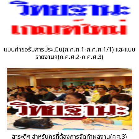
แบบคำขอรับการประเมิน(ก.ค.ศ.1-ก.ค.ศ.1/1) และแบบ
รายงานฯ(ก.ค.ศ.2-ก.ค.ศ.3)
สาระดีๆ สำหรับครูที่ต้องการจัดทำผลงาน(คศ.3)