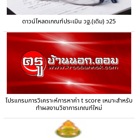
ดาวน์โหลดเกณฑ์ประเมิน วฐ.(เดิม) ว25
โปรแกรมการวิเคราะห์การหาค่า t score เหมาะสำหรับ
ทำผลงานวิชาการเกณฑ์ใหม่