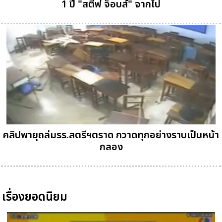
1 ปี "สตีฟ จ็อบส์" จากไป
คลิปพายุถล่มรร.สตรีฯตราด กวาดทุกอย่างราบเป็นหน้า
กลอง
เรื่องยอดนิยม