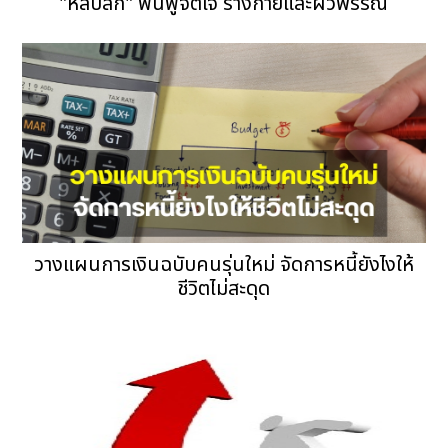
"หลับลึก" ฟื้นฟูจิตใจ ร่างกายและผิวพรรณ
วางแผนการเงินฉบับคนรุ่นใหม่ จัดการหนี้ยังไงให้
ชีวิตไม่สะดุด