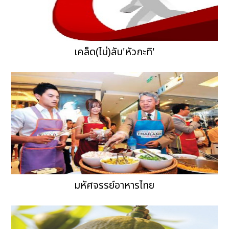
เคล็ด(ไม่)ลับ'หัวกะทิ'
มหัศจรรย์อาหารไทย