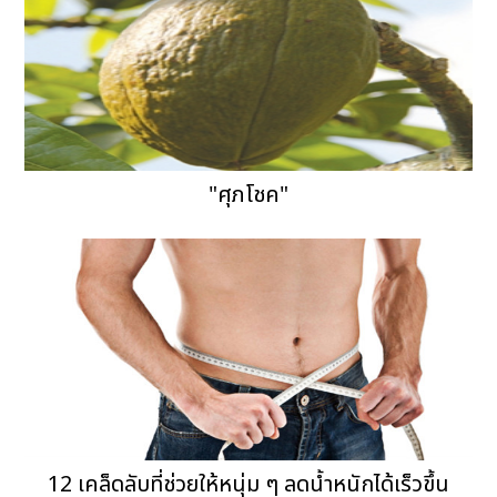
"ศุภโชค"
12 เคล็ดลับที่ช่วยให้หนุ่ม ๆ ลดน้ำหนักได้เร็วขึ้น