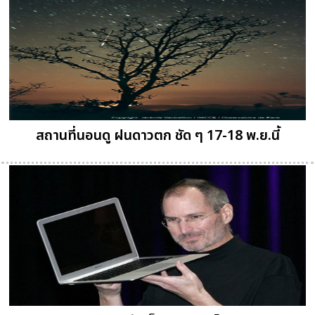
สถานที่นอนดู ฝนดาวตก ชัด ๆ 17-18 พ.ย.นี้