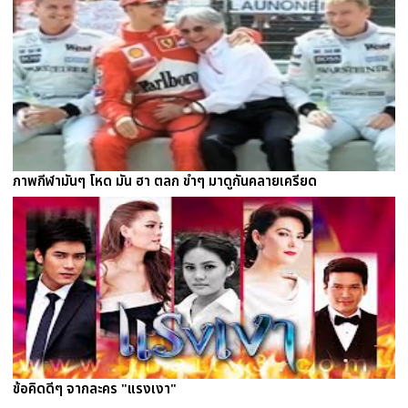
ภาพกีฬามันๆ โหด มัน ฮา ตลก ขำๆ มาดูกันคลายเครียด
ข้อคิดดีๆ จากละคร "แรงเงา"