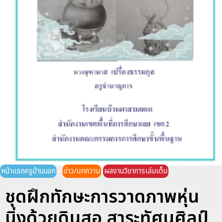
หน้าแรกครูบ้านนอก
ข่าว/บทความ
ผลงานวิชาการเล่มเต็ม
ชุดฝึกทักษะการวาดภาพหุ่น
นิ่งด้วยดินสอ สาระทัศนศิลป์