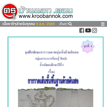
เนื้อหาดีๆสำหรับทุกคน
9 ส.ค. 2569
☰
ค้นหา