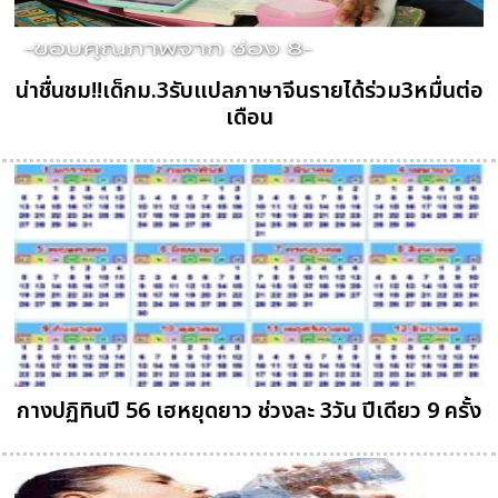
น่าชื่นชม!!เด็กม.3รับแปลภาษาจีนรายได้ร่วม3หมื่นต่อ
เดือน
กางปฏิทินปี 56 เฮหยุดยาว ช่วงละ 3วัน ปีเดียว 9 ครั้ง