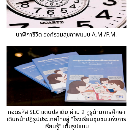
นาฬิกาชีวิต องค์รวมสุขภาพแบบ A.M./P.M.
ถอดรหัส SLC แดนปลาดิบ ผ่าน 2 กูรูด้านการศึกษา
เดินหน้าปฏิรูปประเทศไทยสู่ "โรงเรียนชุมชนแห่งการ
เรียนรู้" เต็มรูปแบบ