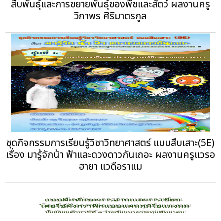
สืบพันธุ์และการขยายพันธุ์ของพืชและสัตว์ ผลงานครู
วิภาพร ศิริมาตรกูล
ชุดกิจกรรมการเรียนรู้วิชาวิทยาศาสตร์ แบบสืบเสาะ(5E)
เรื่อง มารู้จักน้า ฟ้าและดวงดาวกันเถอะ ผลงานครูแวรอ
ฮายา แวดือราแม