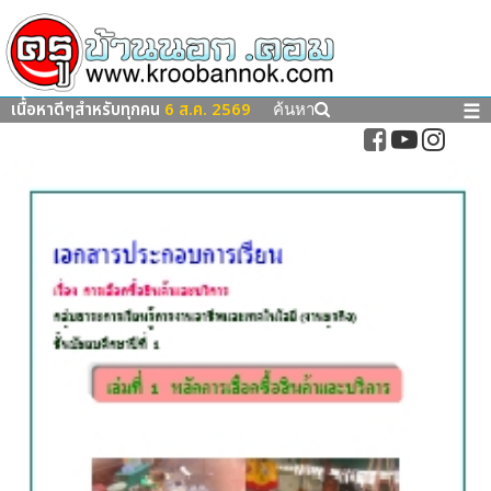
เนื้อหาดีๆสำหรับทุกคน
6 ส.ค. 2569
☰
ค้นหา