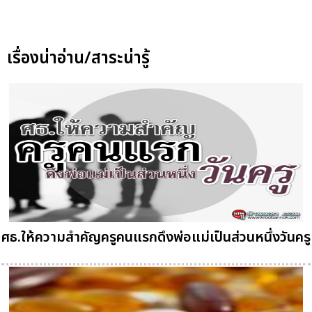
เรื่องน่าอ่าน/สาระน่ารู้
ศธ.ให้ความสำคัญครูคนแรกดึงพ่อแม่เป็นส่วนหนึ่งวันครู