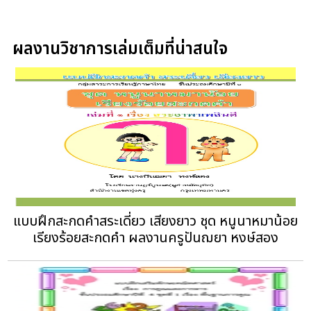
ผลงานวิชาการเล่มเต็มที่น่าสนใจ
แบบฝึกสะกดคําสระเดี่ยว เสียงยาว ชุด หนูนาหมาน้อย
เรียงร้อยสะกดคํา ผลงานครูปันฌยา หงษ์สอง