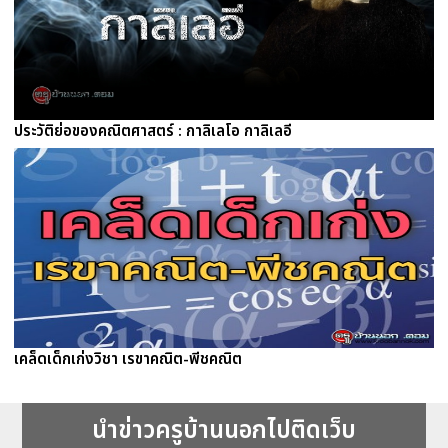
ประวัติย่อของคณิตศาสตร์ : กาลิเลโอ กาลิเลอี
เคล็ดเด็กเก่งวิชา เรขาคณิต-พีชคณิต
นำข่าวครูบ้านนอกไปติดเว็บ