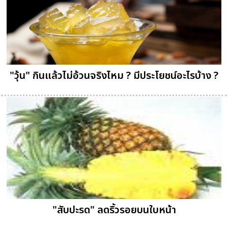
"วุ้น" กินแล้วไม่อ้วนจริงไหม ? มีประโยชน์อะไรบ้าง ?
"สับปะรด" ลดริ้วรอยบนใบหน้า