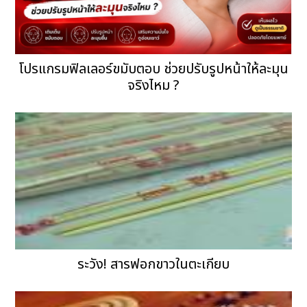
โปรแกรมฟิลเลอร์ขมับตอบ ช่วยปรับรูปหน้าให้ละมุน
จริงไหม ?
ระวัง! สารฟอกขาวในตะเกียบ