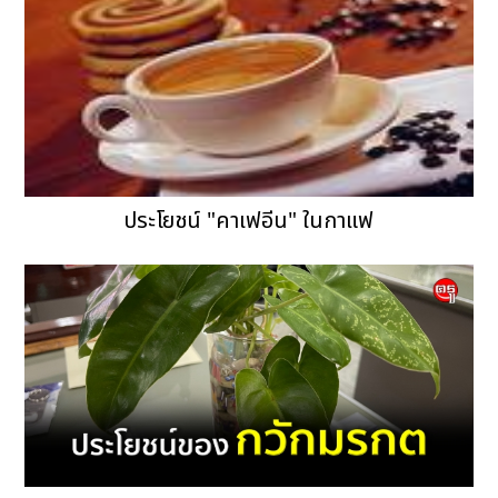
ประโยชน์ "คาเฟอีน" ในกาแฟ