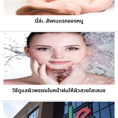
นี่ล่ะ..สังคมแรกของหนู
วิธีดูแลผิวพรรณในหน้าฝนให้ผิวสวยใสเสมอ