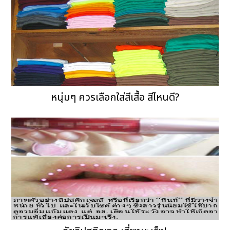
หนุ่มๆ ควรเลือกใส่สีเสื้อ สีไหนดี?