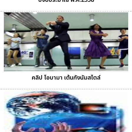
ปีงบประมาณ พ.ศ.2558
คลิป โอบามา เต้นกังนัมสไตล์