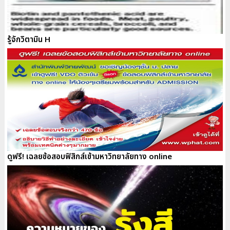
รู้จักวิตามิน H
ดูฟรี! เฉลยข้อสอบฟิสิกส์เข้ามหาวิทยาลัยทาง online