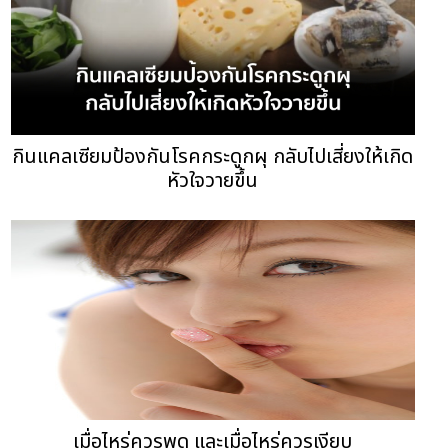
กินแคลเซียมป้องกันโรคกระดูกผุ กลับไปเสี่ยงให้เกิด
หัวใจวายขึ้น
เมื่อไหร่ควรพูด และเมื่อไหร่ควรเงียบ