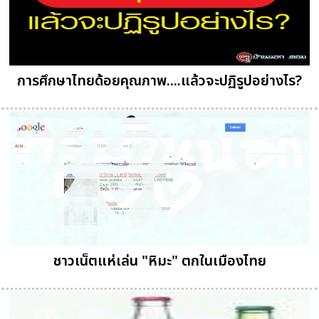
การศึกษาไทยด้อยคุณภาพ....แล้วจะปฏิรูปอย่างไร?
ชาวเน็ตแห่เล่น "หิมะ" ตกในเมืองไทย