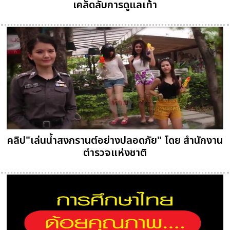
เคล็ดลับการดูแลเท้า
คลิป"เล่นน้ำสงกรานต์อย่างปลอดภัย" โดย สำนักงาน
ตำรวจแห่งชาติ