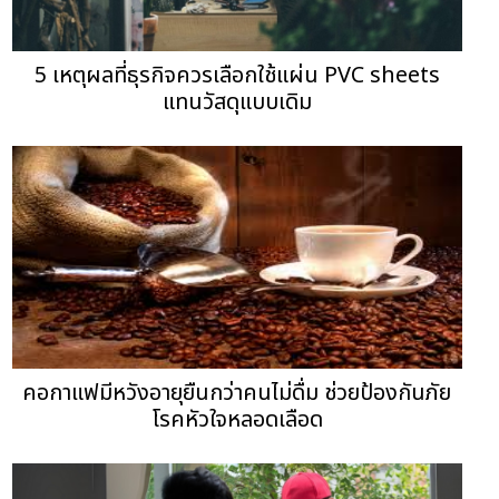
5 เหตุผลที่ธุรกิจควรเลือกใช้แผ่น PVC sheets
แทนวัสดุแบบเดิม
คอกาแฟมีหวังอายุยืนกว่าคนไม่ดื่ม ช่วยป้องกันภัย
โรคหัวใจหลอดเลือด