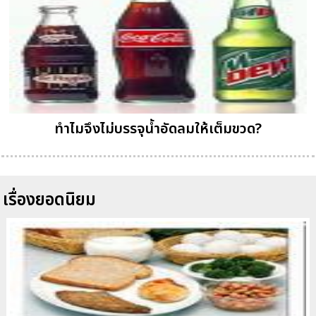
ทำไมจึงไม่บรรจุน้ำอัดลมให้เต็มขวด?
เรื่องยอดนิยม