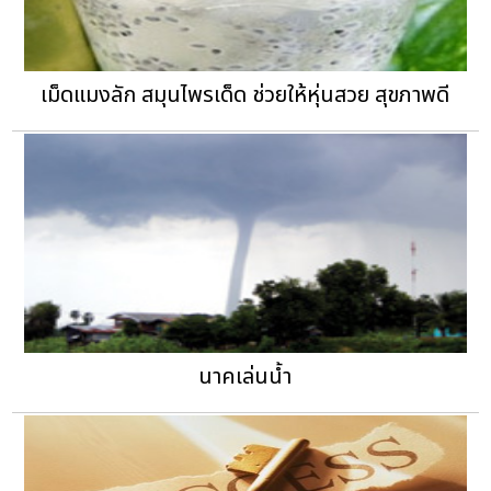
เม็ดแมงลัก สมุนไพรเด็ด ช่วยให้หุ่นสวย สุขภาพดี
นาคเล่นน้ำ