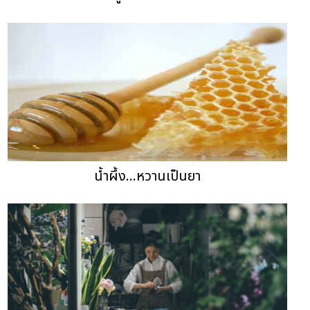
น้ำผึ้ง...หวานเป็นยา