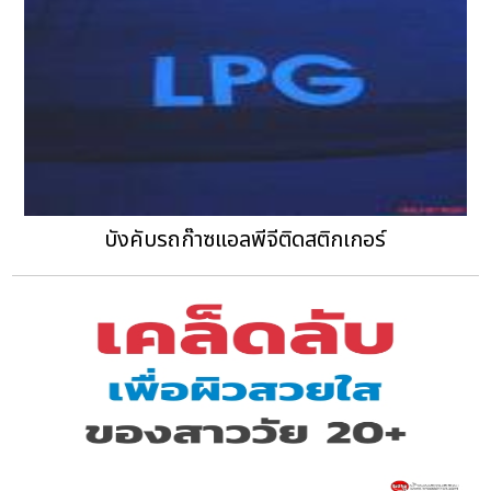
บังคับรถก๊าซแอลพีจีติดสติกเกอร์