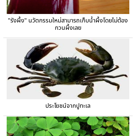
"รังผึ้ง" นวัตกรรมใหม่สามารถเก็บน้ำผึ้งโดยไม่ต้อง
กวนผึ้งเลย
ประโยชน์จากปูทะเล