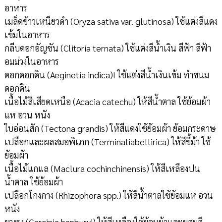
อาหาร
เมล็ดข้าวเหนียวดำ (Oryza sativa var. glutinosa) ใช้แต่งสีแดง
เข้มในอาหาร
กลีบดอกอัญชัน (Clitoria ternata) ใช้แต่งสีน้ำเงิน สีฟ้า สีฟ้า
อมม่วงในอาหาร
ดอกดอกดิน (Aeginetia indica)I ใช้แต่งสีน้ำเงินเข้ม ทำขนม
ดอกดิน
เนื้อไม้สีเสียดเหนือ (Acacia catechu) ให้สีน้ำตาล ใช้ย้อมผ้า
แห อวน หนัง
ใบอ่อนสัก (Tectona grandis) ให้สีแดงใช้ย้อมผ้า ย้อมกระดาษ
เปลือกและผลสมอพิเภก (Terminaliabellirica) ให้สีขี้ม้า ใช้
ย้อมผ้า
เนื้อไม้แกแล (Maclura cochinchinensis) ให้สีเหลืองปน
น้ำตาล ใช้ย้อมผ้า
เปลือกโกงกาง (Rhizophora spp.) ให้สีน้ำตาลใช้ย้อมแห อวน
หนัง
ยางรง (Garcinia hanburyi) ให้สีเหลืองใช้ย้อมผ้าและผสมสี