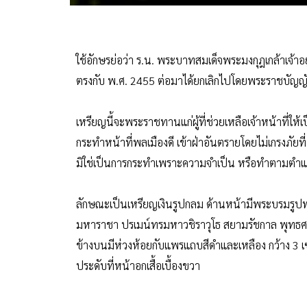
ใช้อักษรย่อว่า ร.น. พระบาทสมเด็จพระมงกุฎเกล้าเจ้
ตรงกับ พ.ศ. 2455 ต่อมาได้ยกเลิกไปโดยพระราชบัญญ
เหรียญนี้จะพระราชทานแก่ผู้ที่ช่วยเหลือเจ้าหน้าที่ใ
กระทำหน้าที่พลเมืองดี เข้าฝ่าอันตรายโดยไม่เกรงภัยที่อ
มิใช่เป็นการกระทำเพราะความจำเป็น หรือทำตามตำแ
ลักษณะเป็นเหรียญเงินรูปกลม ด้านหน้ามีพระบรมรูปพร
มหาราชา ปรเมน์ทรมหาวชิราวุโธ สยามรัชกาล พุทธศ
ข้างบนมีห่วงห้อยกับแพรแถบสีดำและเหลือง กว้าง 3
ประดับที่หน้าอกเสื้อเบื้องขวา