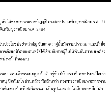
าอยู่หัว ได้ทรงตราพระราชบัญญัติทรงสถาปนาเหรียญราชนิยม ร.ศ.131
ัติเหรียญราชนิยม พ.ศ. 2484
ห้เป็นประโยชน์อย่างสำคัญ อันแสดงว่าผู้นั้นมีความปรารถนาและเต็มใจ
าจเกิดแก่ชีวิตของตนหรือได้เสี่ยงภัยช่วยผู้อื่นให้พ้นอันตราย แต่ต้อง
หน่งหน้าที่ของตน
ะบาทสมเด็จพระมงกุฎเกล้าเจ้าอยู่หัว มีอักษรจารึกพระปรมาภิไธยว่า
าสนุ ปัตถัมภโก ด้านหลังจารึกอักษรว่า ทรงพระราชนิยมพระราชทาน
 เซนติเมตร สำหรับสตรีแพรแถบเป็นรูปแมลงปอ ไม่มีประกาศนียบัตร