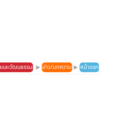
าและวัฒนธรรม
▶
ข่าว/บทความ
▶
หน้าแรก