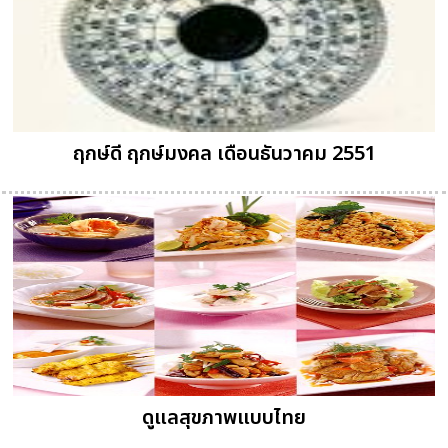
ฤกษ์ดี ฤกษ์มงคล เดือนธันวาคม 2551
ดูแลสุขภาพแบบไทย