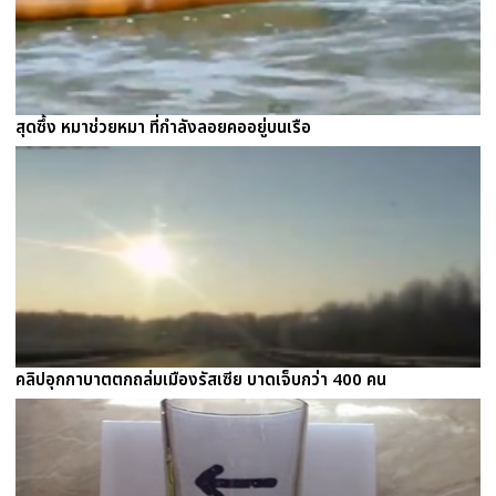
สุดซึ้ง หมาช่วยหมา ที่กำลังลอยคออยู่บนเรือ
คลิปอุกกาบาตตกถล่มเมืองรัสเซีย บาดเจ็บกว่า 400 คน