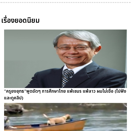
เรื่องยอดนิยม
"ครูยงยุทธ"พูดชัดๆ การศึกษาไทย แพ้เขมร แพ้ลาว ผมไม่เชื่อ (ไปฟัง
และดูคลิป)