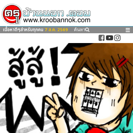
เนื้อหาดีๆสำหรับทุกคน
7 ส.ค. 2569
☰
ค้นหา