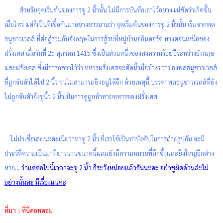
สำหรับจุดเริ่มต้นของการชู 2 นิ้วนั้น ไม่มีการบันทึกเอาไว้อย่างแน่ชัดว่าเกิดขึ้น
เมื่อไหร่ แต่ก็เป็นที่เชื่อกันมาอย่างยาวนานว่า จุดเริ่มต้นของการชู 2 นิ้วนั้น เริ่มจากพล
ธนูชาวเวลส์ ที่ต่อสู่ร่วมกับอังกฤษในการสู้รบที่หมู่บ้านอกินคอร์ต ทางตอนเหนือของ
ฝรั่งเศส เมื่อวันที่ 25 ตุลาคม 1415 ซึ่งเป็นส่วนหนึ่งของสงครามร้อยปีระหว่างอังกฤษ
และฝรั่งเศส ซึ่งมีการกล่าวไว้ว่า ทหารฝรั่งเศสจะตัดนิ้วมือข้างขวาของพลธนูชาวเวลส์
ที่ถูกจับตัวได้ไป 2 นิ้ว จนไม่สามารถยิงธนูได้อีก ด้วยเหตุนี้ บรรดาพลธนูชาวเวลส์ที่ยัง
ไม่ถูกจับตัวจึงชูนิ้ว 2 นิ้วเป็นการดูถูกท้าทายทหารของฝรั่งเศส
ไม่น่าเชื่อเลยนะคะเนี่ยว่าท่าชู 2 นิ้ว ที่เราใช้เป็นท่าบังคับในการถ่ายรูปกัน จะมี
ประวัติความเป็นมาที่ยาวนานขนาดนี้แถมยังมีความหมายที่ลึกซึ้งและยิ่งใหญ่อีกต่าง
หาก
... ว่าแต่ต่อไปนี้เวลาจะชู 2 นิ้ว ก็ระวังหน่อยแล้วกันนะคะ อย่าชูผิดด้านล่ะไม่
อย่างนั้นล่ะ มีเรื่องแน่ค่ะ
ที่มา :: ที่นี่ดอทคอม