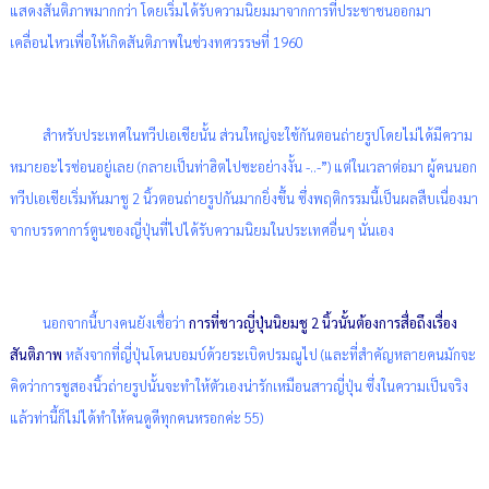
แสดงสันติภาพมากกว่า โดยเริ่มได้รับความนิยมมาจากการที่ประชาชนออกมา
เคลื่อนไหวเพื่อให้เกิดสันติภาพในช่วงทศวรรษที่ 1960
สำหรับประเทศในทวีปเอเชียนั้น ส่วนใหญ่จะใช้กันตอนถ่ายรูปโดยไม่ได้มีความ
หมายอะไรซ่อนอยู่เลย (กลายเป็นท่าฮิตไปซะอย่างงั้น -..-”) แต่ในเวลาต่อมา ผู้คนนอก
ทวีปเอเชียเริ่มหันมาชู 2 นิ้วตอนถ่ายรูปกันมากยิ่งขึ้น ซึ่งพฤติกรรมนี้เป็นผลสืบเนื่องมา
จากบรรดาการ์ตูนของญี่ปุ่นที่ไปได้รับความนิยมในประเทศอื่นๆ นั่นเอง
นอกจากนี้บางคนยังเชื่อว่า
การที่ชาวญี่ปุ่นนิยมชู 2 นิ้วนั้นต้องการสื่อถึงเรื่อง
สันติภาพ
หลังจากที่ญี่ปุ่นโดนบอมบ์ด้วยระเบิดปรมณูไป (และที่สำคัญหลายคนมักจะ
คิดว่าการชูสองนิ้วถ่ายรูปนั้นจะทำให้ตัวเองน่ารักเหมือนสาวญี่ปุ่น ซึ่งในความเป็นจริง
แล้วท่านี้ก็ไม่ได้ทำให้คนดูดีทุกคนหรอกค่ะ 55)