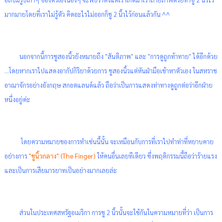
มากมายโดยที่เราไม่รู้ตัว คิดอะไรไม่ออกก็ชู 2 นิ้วไว้ก่อนแล้วกัน ^^
นอกจากนี้การชูสองนิ้วยังหมายถึง "สันติภาพ" และ "การดูถูกท้าทาย" ได้อีกด้วย
...โดยหากเราไปแสดงอากัปกิริยาด้วยการ ชูสองนิ้วแต่หันฝ่ามือเข้าหาตัวเอง ในสหราช
อาณาจักรอย่างอังกฤษ สกอตแลนด์แล้ว ถือว่าเป็นการแสดงท่าทางดูถูกต่อว่าอีกฝ่าย
หนึ่งอยู่ค่ะ
โดยความหมายของการทำเช่นนี้นั้น จะเหมือนกับการที่เราไปทำท่าที่หยาบคาย
อย่างการ
"ชูนิ้วกลาง" (The Finger)
ให้คนอื่นเลยทีเดียว ซึ่งพฤติกรรมนี้ถือว่าร้ายแรง
และเป็นการเสียมารยาทเป็นอย่างมากเลยล่ะ
ส่วนในประเทศสหรัฐอเมริกา การชู 2 นิ้วนั้นจะใช้กันในความหมายที่ว่า เป็นการ