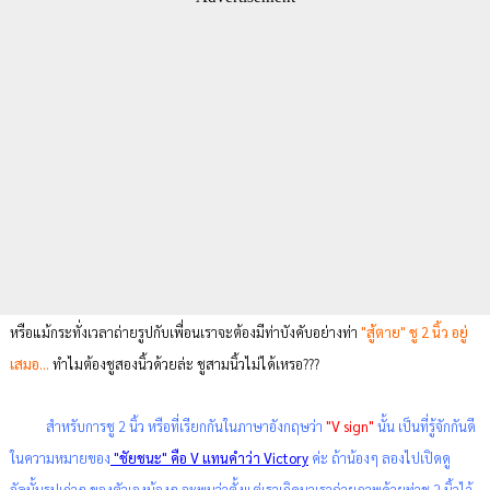
หรือแม้กระทั่งเวลาถ่ายรูปกับเพื่อนเราจะต้องมีท่าบังคับอย่างท่า
"สู้ตาย" ชู 2 นิ้ว อยู่
เสมอ...
ทำไมต้องชูสองนิ้วด้วยล่ะ ชูสามนิ้วไม่ได้เหรอ???
สำหรับการชู 2 นิ้ว หรือที่เรียกกันในภาษาอังกฤษว่า
"V sign"
นั้น เป็นที่รู้จักกันดี
ในความหมายของ
"ชัยชนะ" คือ V แทนคำว่า Victory
ค่ะ ถ้าน้องๆ ลองไปเปิดดู
อัลบั้มรูปเก่าๆ ของตัวเองน้องๆ จะพบว่าตั้งแต่เราเกิดมาเราถ่ายภาพด้วยท่าชู 2 นิ้วไว้