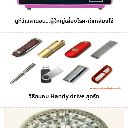
ดูทีวีเวลานอน...ผู้ใหญ่เสี่ยงโรค-เด็กเสี่ยงโง่
วิธีถนอม Handy drive สุดรัก