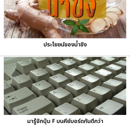
ประโยชน์ของน้ำขิง
มารู้จักปุ่ม F บนคีย์บอร์ดกันดีกว่า