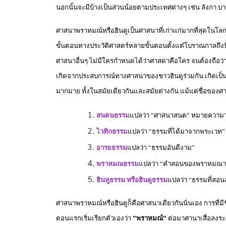
นอกนั้นจะมีบ้างเป็นส่วนน้อยตามประเทศต่างๆ เช่น ลังกา บาห
ศาสนาพราหมณ์หรือฮินดูเป็นศาสนาที่เก่าแก่มากที่สุดในโลกศ
ขั้นตอนทางประวัติศาสตร์หลายขั้นตอนตั้งแต๋โบราณกาลถึงปัจ
ศาสนาอื่นๆ ไม่มีใครกำหนดได้ว่าศาสดาคือใคร จนต้องถือว่าไม
เกิดจากประสบการณ์ทางศาสนาของชาวฮินดูร่วมกัน เกิดเป็นคำ
มากมาย ทั้งในสมัยเดียวกันและสมัยต่างกัน แม้แต่ชื่อของศ
สนตนธรรม
แปลว่า “ศาสนาสนต” หมายความว่า เ
ไวทิกธรรม
แปลว่า “ธรรมที่ได้มาจากพระเวท”
อารยธรรม
แปลว่า “ธรรมอันดีงาม”
พราหมณธรรม
แปลว่า “คำสอนของพราหมณาจ
ฮินทูธรรม หรือฮินดูธรรม
แปลว่า “ธรรมที่สอน
ศาสนาพราหมณ์หรือฮินดูก็คือศาสนาเดียวกันนั่นเอง การที่มีชื่
ตอนแรกเริ่มเรียกตัวเองว่า
”พราหมณ์”
ต่อมาศานาเสื่อลงระย