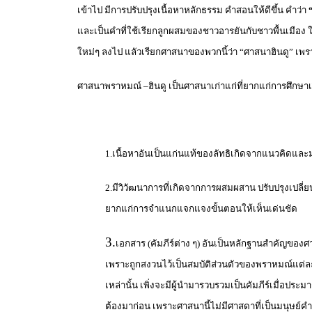
เข้าไป มีการปรับปรุงเนื้อหาหลักธรรม คำสอนให้ดีขึ้น คำว่า
และเป็นคำที่ใช้เรียกลูกผสมของชาวอารยันกับชาวพื้นเมือง
ใหม่ๆ ลงไป แลัวเรียกศาสนาของพวกนี้ว่า “ศาสนาฮินดู” เพราะ
ศาสนาพราหมณ์ –ฮินดู เป็นศาสนาเก่าแก่ที่ยากแก่การศึกษาเร
1.เนื้อหาอันเป็นแก่นแท้ของลัทธิเกิดจากแนวคิดและมโน
2.มีวิวัฒนาการที่เกิดจากการผสมผสาน ปรับปรุงเปล
ยากแก่การจำแนกแจกแจงขั้นตอนให้เห็นเด่นชัด
3.
เอกสาร (คัมภีร์ต่าง ๆ) อันเป็นหลักฐานสำคัญของศ
เพราะถูกสงวนไว้เป็นสมบัติส่วนตัวของพราหมณ์แต่ละต
เหล่านั้น เพิ่งจะมีผู้นำมารวบรวมเป็นคัมภีร์เมื่อปร
ต้องมาก่อน เพราะศาสนานี้ไม่มีศาสดาที่เป็นมนุษย์ค