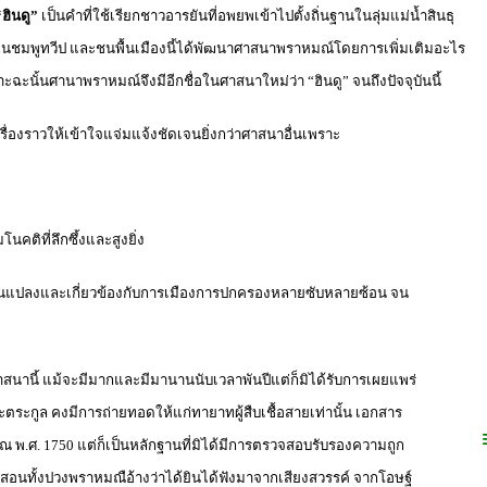
“ฮินดู”
เป็นคำที่ใช้เรียกชาวอารยันที่อพยพเข้าไปตั้งถิ่นฐานในลุ่มแม่น้ำสินธุ
 ในชมพูทวีป และชนพื้นเมืองนี้ได้พัฒนาศาสนาพราหมณ์โดยการเพิ่มเติมอะไร
ฉะนั้นศานาพราหมณ์จึงมีอีกชื่อในศาสนาใหม่ว่า “ฮินดู” จนถึงปัจจุบันนี้
ื่องราวให้เข้าใจแจ่มแจ้งชัดเจนยิ่งกว่าศาสนาอื่นเพราะ
คติที่ลึกซึ้งและสูงยิ่ง
ี่ยนแปลงและเกี่ยวข้องกับการเมืองการปกครองหลายซับหลายซ้อน จน
าสนานี้ แม้จะมีมากและมีมานานนับเวลาพันปีแต่ก็มิได้รับการเผยแพร่
ระกูล คงมีการถ่ายทอดให้แก่ทายาทผู้สืบเชื้อสายเท่านั้น เอกสาร
ะมาณ พ.ศ. 1750 แต่ก็เป็นหลักฐานที่มิได้มีการตรวจสอบรับรองความถูก
ำสอนทั้งปวงพราหมณือ้างว่าได้ยินได้ฟังมาจากเสียงสวรรค์ จากโอษฐ์