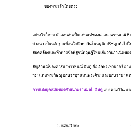
ของพระเจ้าโดยตรง
อย่างไรก็ตาม คำสอนอันเป็นแก่นแท้ของศาสนาพราหมณ์ ที่ปรา
ศาสนา เป็นหลักฐานที่สนใจศึกษากันในหมู่นักปรัชญาทั่วไปในส
สอดคล้องและท้าทายข้อพิสูจน์ทฤษฎีใหม่เกี่ยวกับกำเนิดของสุร
สัญลักษณ์ของศาสนาพราหมณ์-ฮินดู คือ อักษรเทวนาครี อ่านว่
“อ” แทนพระวิษณุ อักษร “อุ” แทนพระศิวะ และอักษร “ม” แทนพ
การแบ่งยุคสมัยของศาสนาพราหมณ์ –ฮินดู
แบ่งตามวิวัฒนาก
1. สมัยอริยกะ