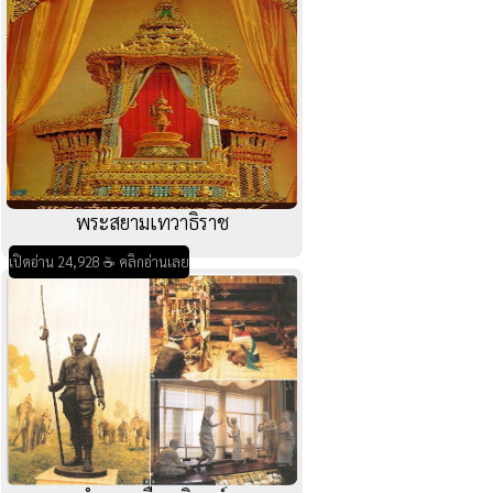
พระสยามเทวาธิราช
เปิดอ่าน 24,928 ☕ คลิกอ่านเลย