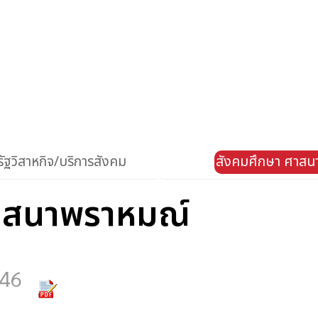
ัฐวิสาหกิจ/บริการสังคม
สังคมศึกษา ศาสน
าสนาพราหมณ์
646