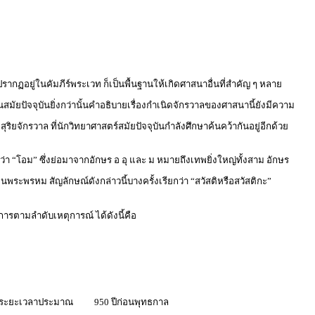
กฏอยู่ในคัมภีร์พระเวท ก็เป็นพื้นฐานให้เกิดศาสนาอื่นที่สำคัญ ๆ หลาย
มัยปัจจุบันยิ่งกว่านั้นคำอธิบายเรื่องกำเนิดจักรวาลของศาสนานี้ยังมีความ
ิยจักรวาล ที่นักวิทยาศาสตร์สมัยปัจจุบันกำลังศึกษาค้นคว้ากันอยู่อีกด้วย
า “โอม” ซึ่งย่อมาจากอักษร อ อุ และ ม หมายถึงเทพยิ่งใหญ่ทั้งสาม อักษร
ระพรหม สัญลักษณ์ดังกล่าวนี้บางครั้งเรียกว่า “สวัสติหรือสวัสติกะ”
ารตามลำดับเหตุการณ์ ได้ดังนี้คือ
ระยะเวลาประมาณ
950 ปีก่อนพุทธกาล