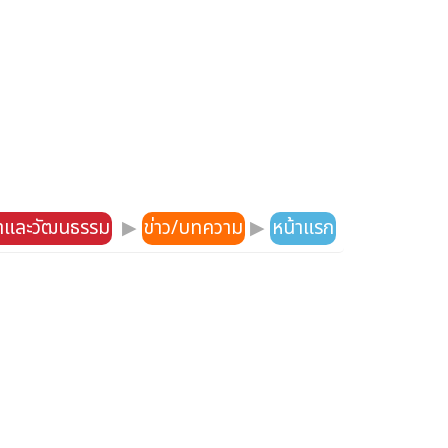
าและวัฒนธรรม
▶
ข่าว/บทความ
▶
หน้าแรก