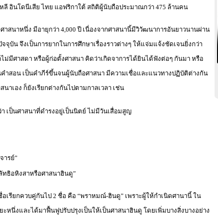
ลี อินโดนีเสีย ไทย แอฟริกาใต้ สถิติผู้นับถือประมาณกว่า 475 ล้านคน
าสนาหนึ่ง มีอายุกว่า 4,000 ปี เนื่องจากศาสนานี้มีวิวัฒนาการอันยาวนานผ่าน
จุบัน จึงเป็นการยากในการศึกษาเรื่องราวต่างๆ ให้แจ่มแจ้งชัดเจนยิ่งกว่า
่มีศาสดา หรือผู้ก่อตั้งศาสนา คิดว่าเกิดจาการได้ยินได้ฟังต่อๆ กันมา หรือ
สอน เป็นคำภีร์ขึ้นจนผู้นับถือศาสนา มีความเชื่อและแนวทางปฏิบัติต่างกัน
าสนาเอง ก็ยังเรียกต่างกันไปตามกาลเวลา เช่น
ป็นศาสนาที่ดำรงอยู่เป็นนิตย์ ไม่มีวันเสื่อมสูญ
ารย์”
ลัทธิอหิงสาหรือศาสนาฮินดู”
อเรียกควบคู่กันไป 2 ชื่อ คือ “พราหมณ์-ฮินดู” เพราะผู้ให้กำเนิดศานานี้ ใน
ะหนึ่งและได้มาฟื้นฟูปรับปรุงเป็นให้เป็นศาสนาฮินดู โดยเพิ่มบางสิ่งบางอย่าง