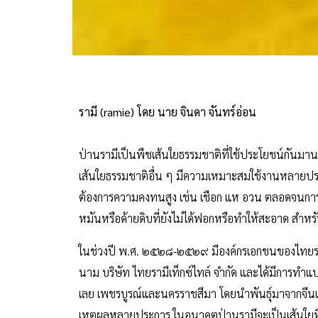
รามี (ramie) โดย นาย จินดา จันทร์อ่อน
ป่านรามีเป็นพืชเส้นใยธรรมชาติที่ใช้ประโยชน์กันมานา
เส้นใยธรรมชาติอื่น ๆ มีความเหมาะสมใช้งานหลายประเ
ต้องการความคงทนสูง เช่น เชือก แห อวน ตลอดจนการใ
หมันหรือด้ายดิบที่ยังไม่ได้ฟอกหรือทำให้สะอาด สำห
ในช่วงปี พ.ศ. ๒๕๒๘-๒๕๒๙ มีองค์กรเอกชนของไทยร่วมม
นาม บริษัท ไทยรามีเท็กซ์ไทล์ จำกัด และได้มีการทำแ
เลย เพชรบูรณ์และนครราชสีมา โดยนำพันธุ์มาจากจีนแ
เหตุผลหลายประการ ในอนาคตป่านรามีจะเป็นเส้นใยที่