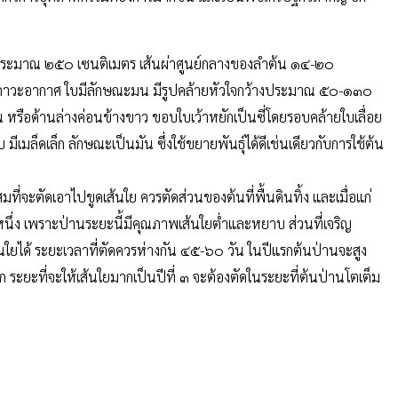
สูงประมาณ ๒๕๐ เซนติเมตร เส้นผ่าศูนย์กลางของลำต้น ๑๔-๒๐
ละสภาวะอากาศ ใบมีลักษณะมน มีรูปคล้ายหัวใจกว้างประมาณ ๕๐-๑๓๐
 หรือด้านล่างค่อนข้างขาว ขอบใบเว้าหยักเป็นซี่โดยรอบคล้ายใบเลื่อย
ีเมล็ดเล็ก ลักษณะเป็นมัน ซึ่งใช้ขยายพันธุ์ได้ดีเช่นเดียวกับการใช้ต้น
ที่จะตัดเอาไปขูดเส้นใย ควรตัดส่วนของต้นที่พื้นดินทิ้ง และเมื่อแก่
ั้งหนึ่ง เพราะป่านระยะนี้มีคุณภาพเส้นใยต่ำและหยาบ ส่วนที่เจริญ
้นใยได้ ระยะเวลาที่ตัดควรห่างกัน ๔๕-๖๐ วัน ในปีแรกต้นป่านจะสูง
 ระยะที่จะให้เส้นใยมากเป็นปีที่ ๓ จะต้องตัดในระยะที่ต้นป่านโตเต็ม