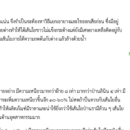
ะแน่น จึงจำเป็นจะต้องหาวิธีแยกเอายางและไขออกเสียก่อน ซึ่งมีอยู่
ด่างทำให้ได้เส้นใยขาวไม่แข็งกระด้างแต่ยังมีเศษยางเหลือติดอยู่กับ
มเส้นใยภายใต้ความกดดันกับด่าง แล้วล้างด้วยน้ำ
หลายอย่าง มีความเหนียวมากกว่าฝ้าย ๘ เท่า มากกว่าป่านลินิน ๔ เท่า มี
น้ำจะเพิ่มความเหนียวขึ้นอีก ๓๐-๖๐% ไม่หดถ้าปั่นควบกับเส้นใยอื่น
ำให้ผลิตภัณฑ์มีราคาและน่าใช้ยิ่งกว่าใช้เส้นใยป่านรามีล้วน ๆ เส้นใย
์ในด้านอุตสาหกรรมมาก