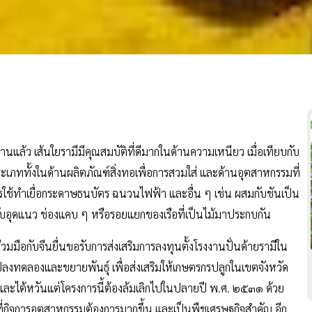
นแล้ว เส้นใยรามีมีคุณสมบัติที่ดีมากในด้านความเหนียว เมื่อเทียบกับ
ภททั้งในด้านผลิตภัณฑ์สิ่งทอเพื่อการสวมใส่ และด้านอุตสาหกรรมที่
ช้ทำเยื่อกระดาษธนบัตร ฉนวนไฟฟ้า และอื่น ๆ เช่น ผสมกับชันเป็น
รับอุดแนว ช่องแคบ ๆ หรือรอยแยกของเรือที่เป็นไม้มาประกบกัน
ือกับจีนยื่นขอรับการส่งเสริมการลงทุนตั้งโรงงานปั่นด้ายรามีใน
ปลงทดลองและขยายพันธุ์ เพื่อส่งเสริมให้เกษตรกรปลูกในเขตจังหวัด
ละไต้หวันแต่โครงการนี้ต้องล้มเลิกไปในปลายปี พ.ศ. ๒๕๓๑ ด้วย
กิจการอุตสาหกรรมต้องการมากขึ้น และเป็นพืชเศรษฐกิจสำคัญ อีก