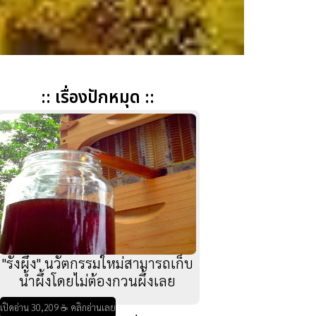
:: เรื่องปักหมุด ::
"รังผึ้ง" นวัตกรรมใหม่สามารถเก็บ
น้ำผึ้งโดยไม่ต้องกวนผึ้งเลย
เปิดอ่าน 30,209 ☕ คลิกอ่านเลย