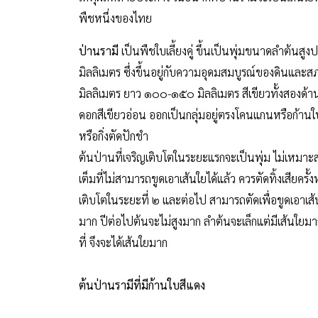
พืชหนึ่งของไทย
ป่านรามี
เป็นพืชใบเลี้ยงคู่ ขึ้นเป็นพุ่มขนาดลำต้น
มิลลิเมตร ซึ่งขึ้นอยู่กับความอุดมสมบูรณ์ของดินแ
มิลลิเมตร ยาว ๑๐๐-๑๕๐ มิลลิเมตร สีเขียวทั้งสองด้าน
ดอกสีเขียวอ่อน ออกเป็นกลุ่มอยู่ตรงโคนแกนหรือก้านใบ ม
หรือกิ่งตัดปักชำ
ต้นป่านที่เจริญเติบโตในระยะแรกจะเป็นพุ่ม ไม่เหมาะสม
เต็มที่ไม่สามารถขูดเอาเส้นใยได้แล้ว ควรตัดทิ้งเสียคร
เติบโตในระยะที่ ๒ และต่อไป สามารถตัดเพื่อขูดเอาเส
มาก ปีต่อไปต้นจะไม่สูงมาก ลำต้นจะเล็กแต่มีเส้นใยมาก
ที่ จึงจะได้เส้นใยมาก
ต้นป่านรามีที่มีก้านใบสีแดง