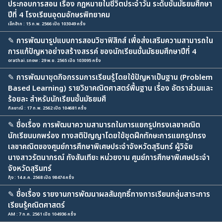
ประกอบการสอน เรื่อง กฎหมายในชีวิตประจำวัน ระดับชั้นมัธยมศึกษา
ปีที่ 4 โรงเรียนอุดมอักษรพิทยาคม
เอิ้กอ้าก : 15 ก.พ. 2566 เปิด 103049 ครั้ง
✎
การพัฒนารูปแบบการสอนวิชาฟิสิกส์ เพื่อส่งเสริมความสามารถใน
การแก้ปัญหาอย่างสร้างสรรค์ ของนักเรียนชั้นมัธยมศึกษาปีที่ 4
orathai.snow : 29 พ.ย. 2565 เปิด 103095 ครั้ง
✎
การพัฒนาชุดกิจกรรมการเรียนรู้โดยใช้ปัญหาเป็นฐาน (Problem
Based Learning) รายวิชาคณิตศาสตร์พื้นฐาน เรื่อง อัตราส่วนและ
ร้อยละ สำหรับนักเรียนชั้นมัธยมศึ
กัลยาณี : 17 ก.พ. 2562 เปิด 104681 ครั้ง
✎
ชื่อเรื่อง การพัฒนาความสามารถในการแยกรูปทรงเลขาคณิต
นักเรียนบกพร่อง ทางสติปัญญาโดยใช้ชุดฝึกทักษะการแยกรูปทรง
เลขาคณิตของศูนย์การศึกษาพิเศษประจำจังหวัดสุรินทร์ ผู้วิจัย
นางสาวรัตนาภรณ์ กังสันเทียะ หน่วยงาน ศูนย์การศึกษาพิเศษประจำ
จังหวัดสุรินทร์
กุ้ง : 14 ส.ค. 2568 เปิด 98474 ครั้ง
✎
ชื่อเรื่อง รายงานการพัฒนาผลสัมฤทธิ์ทางการเรียนกลุ่มสาระการ
เรียนรู้คณิตศาสตร์
AM : 7 ก.ค. 2561 เปิด 104936 ครั้ง