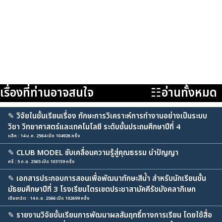
เรื่องที่ท่านอาจสนใจ
☷อ่านทั้งหมด
✎
วิจัยในชั้นเรียนเรื่อง ทักษะการวิเคราะห์การทำงานอย่างเป็นระบบ
วิชา วิทยาศาสตร์และเทคโนโลยี ระดับชั้นประถมศึกษาปีที่ 4
แล็ค : 14 ม.ค. 2564 เปิด 104926 ครั้ง
✎
CLUB MODEL ขับเคลื่อนความรู้สู่คุณธรรม นำปัญญา
ศรี : 5 ก.ย. 2565 เปิด 103159 ครั้ง
✎
เอกสารประกอบการสอนเพื่อพัฒนาทักษะสีน้ำ สำหรับนักเรียนชั้น
มัธยมศึกษาปีที่ 3 โรงเรียนไตรเขตประชาสามัคคีรัชมังคลาภิเษก
เปียอาร์ต : 14 ก.ย. 2566 เปิด 102699 ครั้ง
✎
รายงานวิจัยชั้นเรียนการพัฒนาผลสัมฤทธิ์ทางการเรียน โดยใช้สื่อ