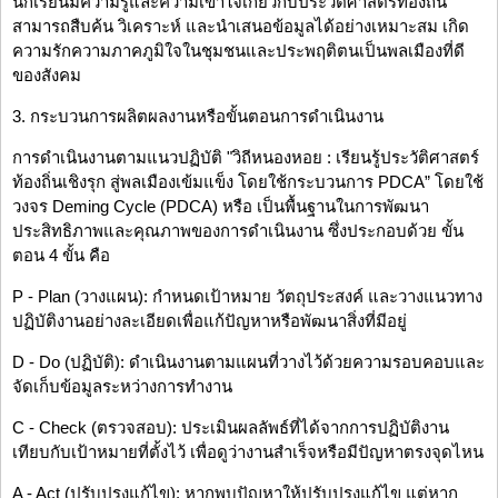
นักเรียนมีความรู้และความเข้าใจเกี่ยวกับประวัติศาสตร์ท้องถิ่น
สามารถสืบค้น วิเคราะห์ และนำเสนอข้อมูลได้อย่างเหมาะสม เกิด
ความรักความภาคภูมิใจในชุมชนและประพฤติตนเป็นพลเมืองที่ดี
ของสังคม
3. กระบวนการผลิตผลงานหรือขั้นตอนการดำเนินงาน
การดำเนินงานตามแนวปฏิบัติ "วิถีหนองหอย : เรียนรู้ประวัติศาสตร์
ท้องถิ่นเชิงรุก สู่พลเมืองเข้มแข็ง โดยใช้กระบวนการ PDCA” โดยใช้
วงจร Deming Cycle (PDCA) หรือ เป็นพื้นฐานในการพัฒนา
ประสิทธิภาพและคุณภาพของการดำเนินงาน ซึ่งประกอบด้วย ขั้น
ตอน 4 ขั้น คือ
P - Plan (วางแผน): กำหนดเป้าหมาย วัตถุประสงค์ และวางแนวทาง
ปฏิบัติงานอย่างละเอียดเพื่อแก้ปัญหาหรือพัฒนาสิ่งที่มีอยู่
D - Do (ปฏิบัติ): ดำเนินงานตามแผนที่วางไว้ด้วยความรอบคอบและ
จัดเก็บข้อมูลระหว่างการทำงาน
C - Check (ตรวจสอบ): ประเมินผลลัพธ์ที่ได้จากการปฏิบัติงาน
เทียบกับเป้าหมายที่ตั้งไว้ เพื่อดูว่างานสำเร็จหรือมีปัญหาตรงจุดไหน
A - Act (ปรับปรุงแก้ไข): หากพบปัญหาให้ปรับปรุงแก้ไข แต่หาก