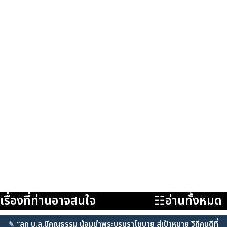
เรื่องที่ท่านอาจสนใจ
☷อ่านทั้งหมด
✎
“ลูก บ.ล.มีคุณธรรม น้อมนำพระบรมราโชบาย สู่เป้าหมาย วิถีคนดีที่