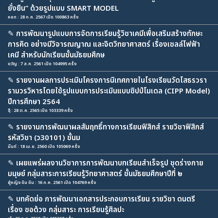
ยั่งยืน” ด้วยรูปแบบ SMART MODEL
หยก : 28 ก.ค. 2567 เปิด 100863 ครั้ง
✎
การพัฒนารูปแบบการจัดการเรียนรู้วิชาเคมีเพื่อเสริมสร้างทักษะ
การคิด อย่างมีวิจารณญาณ และจิตวิทยาศาสตร์ เรื่องเซลล์ไฟฟ้า
เคมี สำหรับนักเรียนชั้นมัธยมศึกษ
ขวัญ : 7 ส.ค. 2561 เปิด 104995 ครั้ง
✎
รายงานผลการประเมินโครงการนิเทศภายในโรงเรียนวัดโสธรวรา
รามวรวิหารโดยใช้รูปแบบการประเมินแบบซิปป์โมเดล (CIPP Model)
ปีการศึกษา 2564
อุ๊ : 28 ต.ค. 2565 เปิด 103339 ครั้ง
✎
รายงานการพัฒนาผลสัมฤทธิ์ทางการเรียนฟิสิกส์ รายวิชาฟิสิกส์
รหัสวิชา (ว30101) ชั้นม
มิ้นท์ : 18 เม.ย. 2560 เปิด 105069 ครั้ง
✎
เผยแพร่ผลงานวิชาการการพัฒนาบทเรียนสำเร็จรูป ชุดร่างกาย
มนุษย์ กลุ่มสาระการเรียนรู้วิทยาศาสตร์ ชั้นมัธยมศึกษาปีที่ ๒
ผู้หญิง ดิน ดิน : 16 ก.ค. 2561 เปิด 104769 ครั้ง
✎
บทคัดย่อ การพัฒนาเอกสารประกอบการเรียน รายวิชา ดนตรี
เรื่อง ซอด้วง กลุ่มสาระ การเรียนรู้ศิลปะ