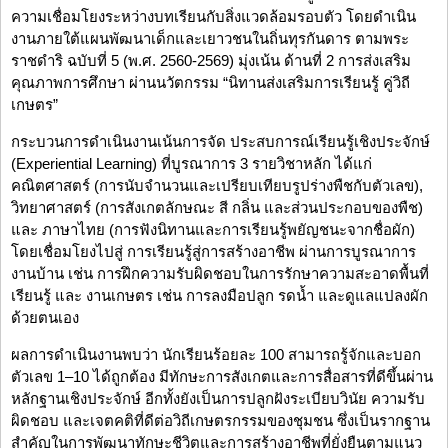
ความเชื่อมโยงระหว่างบทเรียนกับสิ่งแวดล้อมรอบตัว โดยดำเนิน
งานภายใต้แผนพัฒนาเด็กและเยาวชนในถิ่นทุรกันดาร ตามพระ
ราชดำริ ฉบับที่ 5 (พ.ศ. 2560-2569) มุ่งเน้น ด้านที่ 2 การส่งเสริม
คุณภาพการศึกษา ผ่านนวัตกรรม “นิทานส่งเสริมการเรียนรู้ คู่วิถี
เกษตร”
กระบวนการดำเนินงานเน้นการจัด ประสบการณ์เรียนรู้เชิงประจักษ์
(Experiential Learning) ที่บูรณาการ 3 รายวิชาหลัก ได้แก่
คณิตศาสตร์ (การนับจำนวนและเปรียบเทียบรูปร่างพืชกับตัวเลข),
วิทยาศาสตร์ (การสังเกตลักษณะ สี กลิ่น และส่วนประกอบของพืช)
และ ภาษาไทย (การฟังนิทานและการเรียนรู้พยัญชนะจากชื่อผัก)
โดยเชื่อมโยงไปสู่ การเรียนรู้สู่การสร้างอาชีพ ผ่านการบูรณาการ
งานบ้าน เช่น การฝึกความรับผิดชอบในการรักษาความสะอาดพื้นที่
เรียนรู้ และ งานเกษตร เช่น การลงมือปลูก รดน้ำ และดูแลแปลงผัก
ด้วยตนเอง
ผลการดำเนินงานพบว่า นักเรียนร้อยละ 100 สามารถรู้จักและบอก
ตัวเลข 1–10 ได้ถูกต้อง มีทักษะการสังเกตและการสื่อสารที่ดีขึ้นผ่าน
หลักฐานเชิงประจักษ์ อีกทั้งยังเป็นการปลูกฝังระเบียบวินัย ความรับ
ผิดชอบ และเจตคติที่ดีต่อวิถีเกษตรกรรมของชุมชน ซึ่งเป็นรากฐาน
สำคัญในการพัฒนาทักษะชีวิตและการสร้างอาชีพที่ยั่งยืนตามแนว