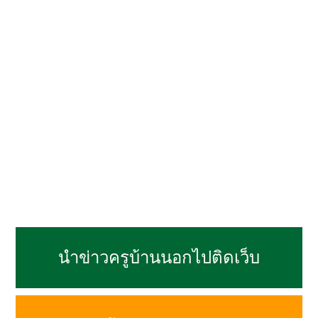
นำข่าวครูบ้านนอกไปติดเว็บ