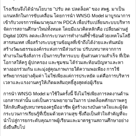
โรงเรียนจึงได้นำนโยบาย "ปรับ ลด ปลดล็อค" ของ สพฐ. มาเป็น
แกนหลักในการขับเคลื่อน โดยการนำ WNSG Model มาบูรณาการ
เข้ากับวงจรการพัฒนาคุณภาพ PDCA เพื่อปรับเปลี่ยนระบบบริหาร
จัดการสถานศึกษาใหม่ทั้งหมด โดยมีแนวคิดหลักคือ เปลี่ยนผ่านสู่
Digital 100% ลดละเลิกกระบวนการทำงานที่ซ้ำซ้อนด้วยเทคโนโลยี
สารสนเทศ เพื่อสร้างระบบฐานข้อมูลที่เข้าถึงได้ง่ายและทันสมัย
สร้างวัฒนธรรมองค์กรแห่งการมีส่วนร่วม ปรับบทบาทจากการ
ทำงานในเชิงสั่งการ เป็นการบริหารแบบ หุ้นส่วนความสำเร็จ ที่เปิด
โอกาสให้ครู ผู้ปกครอง และชุมชน ได้ร่วมสะท้อนปัญหาและหา
ทางออกร่วมกัน และมุ่งสู่คุณภาพภายใต้ความพอเพียง การใช้
ทรัพยากรอย่างคุ้มค่า ไม่ใช่เพียงแค่การประหยัด แต่คือการบริหาร
เวลาและแรงงานครูให้เกิดผลสัมฤทธิ์สูงสุดต่อผู้เรียน
การนำ WNSG Model มาใช้ในครั้งนี้ จึงไม่ใช่เพียงการลดงานด้าน
เอกสารเท่านั้น แต่เป็นความพยายามในการ ปลดล็อคศักยภาพครู
ให้กลับคืนสู่บทบาทของครูมืออาชีพ ผู้สร้างแรงบันดาลใจและผู้จัด
กระบวนการเรียนรู้ที่เปี่ยมด้วยความสุข ซึ่งถือเป็นหัวใจสำคัญที่จะ
นำไปสู่การยกระดับคุณภาพผู้เรียนและมาตรฐานสถานศึกษาอย่าง
ยั่งยืนสืบไป