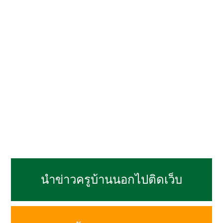
นำข่าวครูบ้านนอกไปติดเว็บ