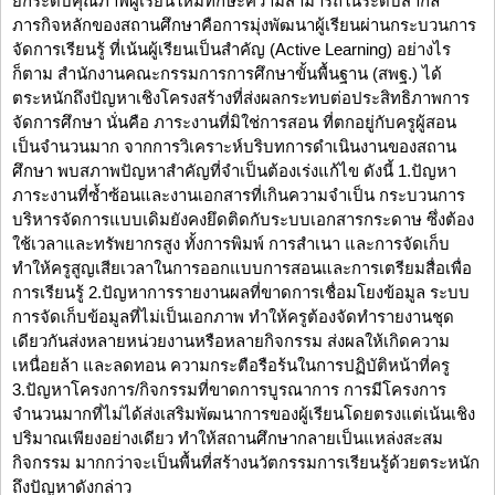
ยกระดับคุณภาพผู้เรียนให้มีทักษะความสามารถในระดับสากล
ภารกิจหลักของสถานศึกษาคือการมุ่งพัฒนาผู้เรียนผ่านกระบวนการ
จัดการเรียนรู้ ที่เน้นผู้เรียนเป็นสำคัญ (Active Learning) อย่างไร
ก็ตาม สำนักงานคณะกรรมการการศึกษาขั้นพื้นฐาน (สพฐ.) ได้
ตระหนักถึงปัญหาเชิงโครงสร้างที่ส่งผลกระทบต่อประสิทธิภาพการ
จัดการศึกษา นั่นคือ ภาระงานที่มิใช่การสอน ที่ตกอยู่กับครูผู้สอน
เป็นจำนวนมาก จากการวิเคราะห์บริบทการดำเนินงานของสถาน
ศึกษา พบสภาพปัญหาสำคัญที่จำเป็นต้องเร่งแก้ไข ดังนี้ 1.ปัญหา
ภาระงานที่ซ้ำซ้อนและงานเอกสารที่เกินความจำเป็น กระบวนการ
บริหารจัดการแบบเดิมยังคงยึดติดกับระบบเอกสารกระดาษ ซึ่งต้อง
ใช้เวลาและทรัพยากรสูง ทั้งการพิมพ์ การสำเนา และการจัดเก็บ
ทำให้ครูสูญเสียเวลาในการออกแบบการสอนและการเตรียมสื่อเพื่อ
การเรียนรู้ 2.ปัญหาการรายงานผลที่ขาดการเชื่อมโยงข้อมูล ระบบ
การจัดเก็บข้อมูลที่ไม่เป็นเอกภาพ ทำให้ครูต้องจัดทำรายงานชุด
เดียวกันส่งหลายหน่วยงานหรือหลายกิจกรรม ส่งผลให้เกิดความ
เหนื่อยล้า และลดทอน ความกระตือรือร้นในการปฏิบัติหน้าที่ครู
3.ปัญหาโครงการ/กิจกรรมที่ขาดการบูรณาการ การมีโครงการ
จำนวนมากที่ไม่ได้ส่งเสริมพัฒนาการของผู้เรียนโดยตรงแต่เน้นเชิง
ปริมาณเพียงอย่างเดียว ทำให้สถานศึกษากลายเป็นแหล่งสะสม
กิจกรรม มากกว่าจะเป็นพื้นที่สร้างนวัตกรรมการเรียนรู้ด้วยตระหนัก
ถึงปัญหาดังกล่าว