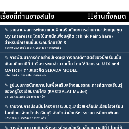
เรื่องที่ท่านอาจสนใจ
☷อ่านทั้งหมด
✎
รายงานผลการพัฒนาแบบฝึกเสริมทักษะการอ่านภาษาอังกฤษ ชุด
My Interests โดยใช้เทคนิคเพื่อนคู่คิด (Think Pair Share)
สำหรับนักเรียนชั้นประถมศึกษาปีที่ 3
สุรจักษ์ ประกอบดี : 30 ส.ค. 2561 เปิด 104880 ครั้ง
✎
การพัฒนาการคิดอย่างมีเหตผุลทางคณติศาสตร์ของนักเรียนชั้น
มัธยมศึกษาปีที่ 1 เรื่อง ระบบจำนวนเต็ม โดยใช้กิจกรรม MIX and
MAT(c)H ตามแนวคิด SIRADA MODEL
แป๋ม : 30 มี.ค. 2564 เปิด 104302 ครั้ง
✎
รูปแบบการนิเทศภายในเพื่อเสริมสร้างสมรรถนะการจัดการเรียนรู้
ของครูโรงเรียนราษีไศล (RASISALAI Model)
มด : 25 ก.พ. 2563 เปิด 104643 ครั้ง
✎
รายงานการประเมินโครงการระบบดูแลช่วยเหลือนักเรียนโรงเรียน
โสตศึกษาจังหวัดปราจีนบุรี สังกัดสำนักบริหารงานการศึกษาพิเศษ
แต้ว : 30 ก.ย. 2565 เปิด 103251 ครั้ง
✎
การพัฒนาความคิดสร้างสรรค์ของนักเรียนชั้นอนุบาลปีที่1 โดยใช้