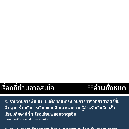
เรื่องที่ท่านอาจสนใจ
☷อ่านทั้งหมด
✎
รายงานการพัฒนาแบบฝึกทักษะกระบวนการทางวิทยาศาสตร์ขั้น
พื้นฐาน ร่วมกับการเรียนแบบสืบเสาะหาความรู้สำหรับนักเรียนชั้น
มัธยมศึกษาปีที่ 1 โรงเรียนพลอยจาตุรจิน
i_yaa : 29 มิ.ย. 2561 เปิด 104862 ครั้ง