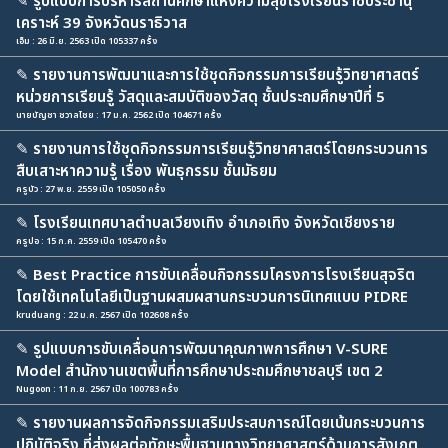
✎
รูปแบบการบริหารสถานศึกษาแห่งความสุขโรงเรียนราชประชานุ
เคราะห์ 39 จังหวัดนราธิวาส
เอ็ม : 26 มิ.ย. 2563 เปิด 105337 ครั้ง
✎
รายงานการพัฒนาและการใช้ชุดกิจกรรมการเรียนรู้วิทยาศาสตร์
หน่วยการเรียนรู้ วัสดุและสมบัติของวัสดุ ชั้นประถมศึกษาปีที่ 5
นายบัญชา ชวาลไชย : 17 ม.ค. 2562 เปิด 104671 ครั้ง
✎
รายงานการใช้ชุดกิจกรรมการเรียนรู้วิทยาศาสตร์โดยกระบวนการ
สืบเสาะหาความรู้ เรื่อง พันธุกรรม ชั้นมัธยม
ครูบัว : 27 พ.ย. 2559 เปิด 105050 ครั้ง
✎
โรงเรียนเทศบาลตำบลเวียงเทิง อำเภอเทิง จังหวัดเชียงราย
ครูปอ : 15 ก.ค. 2559 เปิด 105470 ครั้ง
✎
Best Practice การขับเคลื่อนกิจกรรมโครงการโรงเรียนสุจริต
โดยใช้เทคโนโลยีเป็นฐานผสมผสานกระบวนการนิเทศแบบ PIDRE
kruduang : 22 ม.ค. 2567 เปิด 102608 ครั้ง
✎
รูปแบบการขับเคลื่อนการพัฒนาคุณภาพการศึกษา V-SURE
Model สำนักงานเขตพื้นที่การศึกษาประถมศึกษาชลบุรี เขต 2
Nugoon : 11 ก.ย. 2567 เปิด 100783 ครั้ง
✎
รายงานผลการจัดกิจกรรมเสริมประสบการณ์โดยเน้นกระบวนการ
ปฏิบัติจริง ที่ส่งผลต่อทักษะพื้นฐานทางวิทยาศาสตร์ด้านการสังเกต