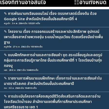
เรื่องที่ท่านอาจสนใจ
☷อ่านทั้งหมด
✎
การพัฒนาบทเรียนออนไลน์ เรื่อง ตรรกศาสตร์เบื้องต้น ด้วย
Google Site สำหรับนักเรียนชั้นมัธยมศึกษาปีที่ 4
ครูเต่า : 3 ก.พ. 2564 เปิด 105201 ครั้ง
✎
โครงงาน เรื่อง การออกแบบสร้างและหาประสิทธิภาพ อุปกรณ์
เพาะเลี้ยงสาหร่ายพวงองุ่น ระบบน้ำหมุนเวียน ด้วยเครื่องมือช่างพื้น
ฐาน
ครูอำไพ : 27 ต.ค. 2562 เปิด 105169 ครั้ง
✎
แบบฝึกทักษะการอ่านและการเขียนคำ ชุด สระเปลี่ยนรูปและลดรูป
กลุ่มสาระการเรียนรู้ภาษาไทย ชั้นประถมศึกษาปีที่ 1 โรงเรียนบ้านทุ่ง
กองมู
เอก : 28 มิ.ย. 2561 เปิด 104609 ครั้ง
✎
รายงานการพัฒนาแบบฝึกทักษะ เรื่องการอ่านและการเขียนคำใน
มาตราตัวสะกด สำหรับนักเรียนชั้นประถมศึกษาปี
กบ : 3 มิ.ย. 2560 เปิด 104910 ครั้ง
✎
การประเมินโครงการห้องสมุดมีชีวิตส่งเสริมการคิดและการอ่าน
โรงเรียนวัดน้ำรอบ สำนักงานเขตพื้นที่การศึกษาประถมศึกษา
นครศรีธรรมราช เขต 1