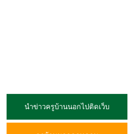
นำข่าวครูบ้านนอกไปติดเว็บ