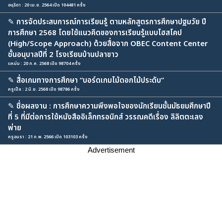
อนุธิดา : 20 เม.ย. 2564 เปิด 104481 ครั้ง
✎
การจัดประสบการณ์การเรียนรู้ ตามหลักสูตรการศึกษาปฐมวัย ปี
การศึกษา 2568 โดยใช้แนวคิดของการเรียนรู้แบบไฮสโคป
(High/Scope Approach) ด้วยสื่อจาก OBEC Content Center
ชั้นอนุบาลปีที่ 2 โรงเรียนบ้านปลาขาว
แหม่ม : 20 ก.ค. 2568 เปิด 98704 ครั้ง
✎
สื่อเกมทางการศึกษา “บอร์ดเกมไม้ดอกไม้ประดับ”
ครูเปิ้ล : 2 มิ.ย. 2568 เปิด 98786 ครั้ง
✎
ชื่อผลงาน : การศึกษาความพึงพอใจของนักเรียนชั้นมัธยมศึกษาปี
ที่ 5 ที่มีต่อการใช้หนังสืออิเล็กทรอนิกส์ วรรณคดีเรื่อง ลิลิตตะเลง
พ่าย
ครูอมรา : 21 ก.พ. 2566 เปิด 103103 ครั้ง
Advertisement