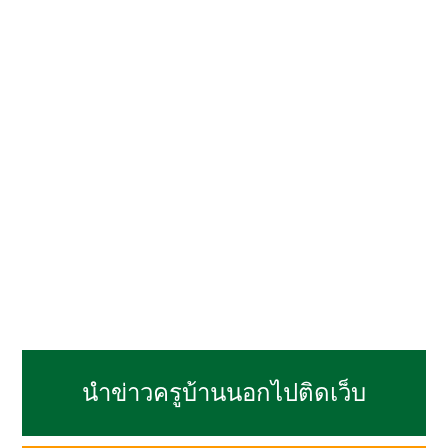
นำข่าวครูบ้านนอกไปติดเว็บ