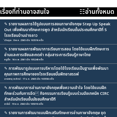
เรื่องที่ท่านอาจสนใจ
☷อ่านทั้งหมด
✎
รายงานผลการใช้รูปแบบการสอนภาษาอังกฤษ Step Up Speak
Out เพื่อพัฒนาทักษะการพูด สำหรับนักเรียนชั้นประถมศึกษาปีที่ 5
โรงเรียนบ้านปางลาว
่chaya : 8 พ.ค. 2565 เปิด 103516 ครั้ง
✎
รายงานผลการพัฒนาการเรียนการสอน โดยใช้แบบฝึกทักษะการ
อ่านและการเขียนสะกดคำ กลุ่มสาระการเรียนรู้ภาษาไทย
ครูผึ้ง : 16 ก.พ. 2561 เปิด 105248 ครั้ง
✎
การพัฒนารูปแบบการบริหารโดยใช้โรงเรียนเป็นฐานเพื่อพัฒนา
คุณภาพการศึกษาของโรงเรียนขมิ้นพิทยาสรรพ์
นายพายุ วรรัตน์ : 17 ม.ค. 2565 เปิด 103556 ครั้ง
✎
การพัฒนาการอ่านภาษาอังกฤษเพื่อความเข้าใจ โดยใช้แบบฝึก
ทักษะร่วมกับการจัด กิจกรรมการเรียนรู้แบบร่วมมือเทคนิค CIRC
สำหรับนักเรียนชั้นมัธยมศึกษาปีที
ชาลินี : 19 ส.ค. 2563 เปิด 105010 ครั้ง
✎
รายงานการพัฒนาแบบฝึกเสริมทักษะการอ่านภาษาอังกฤษ ชุด