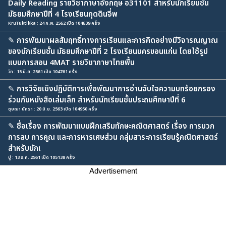
Daily Reading รายวิชาภาษาอังกฤษ อ31101 สำหรับนักเรียนชั้น
มัธยมศึกษาปีที่ 4 โรงเรียนกุดดินจี่พ
KruTuktikka : 24 ก.พ. 2562 เปิด 104639 ครั้ง
✎
การพัฒนาผลสัมฤทธิ์ทางการเรียนและการคิดอย่างมีวิจารณญาณ
ของนักเรียนชั้น มัธยมศึกษาปีที่ 2 โรงเรียนนครขอนแก่น โดยใช้รูป
แบบการสอน 4MAT รายวิชาภาษาไทยพื้น
วิท : 15 มิ.ย. 2561 เปิด 104761 ครั้ง
✎
การวิจัยเชิงปฏิบัติการเพื่อพัฒนาการอ่านจับใจความบทร้อยกรอง
ร่วมกับหนังสือเล่มเล็ก สำหรับนักเรียนชั้นประถมศึกษาปีที่ 6
ชุษณา นัครา : 20 มิ.ย. 2563 เปิด 104950 ครั้ง
✎
ชื่อเรื่อง การพัฒนาแบบฝึกเสริมทักษะคณิตศาสตร์ เรื่อง การบวก
การลบ การคูณ และการหารเศษส่วน กลุ่มสาระการเรียนรู้คณิตศาสตร์
สำหรับนักเ
ปู : 13 ธ.ค. 2561 เปิด 105138 ครั้ง
Advertisement