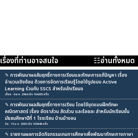
เรื่องที่ท่านอาจสนใจ
☷อ่านทั้งหมด
✎
การพัฒนาผลสัมฤทธิ์ทางการเรียนและทักษะการแก้ปัญหา เรื่อง
จำนวนเชิงซ้อน ด้วยการจัดการเรียนรู้โดยใช้รูปแบบ Active
Learning ร่วมกับ SSCS สำหรับนักเรียนช
เชี้ยง : 4 พ.ค. 2564 เปิด 104205 ครั้ง
✎
การพัฒนาผลสัมฤทธิ์ทางการเรียน โดยใช้ชุดแบบฝึกทักษะ
คณิตศาสตร์ เรื่อง อัตราส่วน สัดส่วน และร้อยละ สําหรับนักเรียนชั้น
มัธยมศึกษาปีที่ 1 โรงเรียน บ้านม้างอน
รัย : 13 ม.ค. 2565 เปิด 103848 ครั้ง
✎
รายงานผลการจัดกิจกรรมเกมการศึกษาเพื่อพัฒนาทักษะทางภาษา