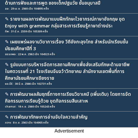
ด้านการฟังและการพูด ของเด็กปฐมวัย ชั้นอนุบาลปี
aa : 29 เม.ย. 2560 เปิด 104895 ครั้ง
✎
รายงานผลการพัฒนาแบบฝึกทักษะไวยากรณ์ภาษาอังกฤษ ชุด
Enjoy with grammar กลุ่มสาระการเรียนรู้ภาษาต่างประ
ทิพ : 31 มี.ค. 2559 เปิด 105309 ครั้ง
✎
เผยแพร่ผลงานวิชาการเรื่อง วิถีอังกะลุงไทย สำหรับนักเรียนชั้น
มัธยมศึกษาปีที่ 3
อรรถพล : 22 พ.ค. 2562 เปิด 104523 ครั้ง
✎
รูปแบบการบริหารจัดการสถานศึกษาเพื่อส่งเสริมทักษะด้านอาชีพ
ในศตวรรษที่ 21 โรงเรียนจันจว้าวิทยาคม สำนักงานเขตพื้นที่การ
ศึกษามัธยมศึกษาเชียงราย
ผอ.ธีร์ : 30 มิ.ย. 2566 เปิด 102731 ครั้ง
✎
การพัฒนาผลสัมฤทธิ์ทางการเรียนวิชาเคมี (เพิ่มเติม) โดยการจัด
กิจกรรมการเรียนรู้ด้วย ชุดกิจกรรมสืบเสาะห
chamai : 18 ก.ย. 2560 เปิด 105243 ครั้ง
✎
การพัฒนาทักษะการอ่านจับใจความสำคัญ
กวาง : 8 ก.ย. 2563 เปิด 104905 ครั้ง
Advertisement