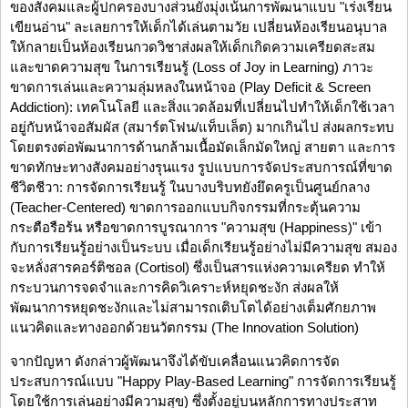
ของสังคมและผู้ปกครองบางส่วนยังมุ่งเน้นการพัฒนาแบบ "เร่งเรียน
เขียนอ่าน" ละเลยการให้เด็กได้เล่นตามวัย เปลี่ยนห้องเรียนอนุบาล
ให้กลายเป็นห้องเรียนกวดวิชาส่งผลให้เด็กเกิดความเครียดสะสม
และขาดความสุข ในการเรียนรู้ (Loss of Joy in Learning) ภาวะ
ขาดการเล่นและความลุ่มหลงในหน้าจอ (Play Deficit & Screen
Addiction): เทคโนโลยี และสิ่งแวดล้อมที่เปลี่ยนไปทำให้เด็กใช้เวลา
อยู่กับหน้าจอสัมผัส (สมาร์ตโฟน/แท็บเล็ต) มากเกินไป ส่งผลกระทบ
โดยตรงต่อพัฒนาการด้านกล้ามเนื้อมัดเล็กมัดใหญ่ สายตา และการ
ขาดทักษะทางสังคมอย่างรุนแรง รูปแบบการจัดประสบการณ์ที่ขาด
ชีวิตชีวา: การจัดการเรียนรู้ ในบางบริบทยังยึดครูเป็นศูนย์กลาง
(Teacher-Centered) ขาดการออกแบบกิจกรรมที่กระตุ้นความ
กระตือรือร้น หรือขาดการบูรณาการ "ความสุข (Happiness)" เข้า
กับการเรียนรู้อย่างเป็นระบบ เมื่อเด็กเรียนรู้อย่างไม่มีความสุข สมอง
จะหลั่งสารคอร์ติซอล (Cortisol) ซึ่งเป็นสารแห่งความเครียด ทำให้
กระบวนการจดจำและการคิดวิเคราะห์หยุดชะงัก ส่งผลให้
พัฒนาการหยุดชะงักและไม่สามารถเติบโตได้อย่างเต็มศักยภาพ
แนวคิดและทางออกด้วยนวัตกรรม (The Innovation Solution)
จากปัญหา ดังกล่าวผู้พัฒนาจึงได้ขับเคลื่อนแนวคิดการจัด
ประสบการณ์แบบ "Happy Play-Based Learning" การจัดการเรียนรู้
โดยใช้การเล่นอย่างมีความสุข) ซึ่งตั้งอยู่บนหลักการทางประสาท