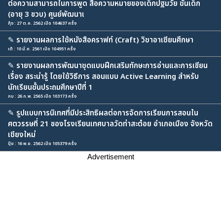
ต่อความสามารถในการพูด สื่อความหมายของเด็กปฐมวัย ชั้นเด็ก
(อายุ 3 ขวบ) ศูนย์พัฒนาเ
กุ้ง : 27 ต.ค. 2562 เปิด 104637 ครั้ง
✎
รายงานผลการใช้หนังสือคราฟท์ (Craft) วิชาอาเซียนศึกษา
เต้ : 10 มี.ค. 2561 เปิด 104951 ครั้ง
✎
รายงานผลการพัฒนาชุดแบบฝึกเสริมทักษะการอ่านและการเขียน
เรื่อง สระน่ารู้ โดยใช้วิธีการ สอนแบบ Active Learning สำหรับ
นักเรียนชั้นประถมศึกษาปีที่ 1
กบ : 26 ก.พ. 2565 เปิด 103173 ครั้ง
✎
รูปแบบการนิเทศที่มีประสิทธิผลต่อการจัดการเรียนการสอนใน
ศตวรรษที่ 21 ของโรงเรียนเทศบาลวัดท่าสะต๋อย อำเภอเมือง จังหวัด
เชียงใหม่
ปุ๋ย : 16 พ.ย. 2562 เปิด 105379 ครั้ง
Advertisement