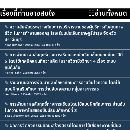
เรื่องที่ท่านอาจสนใจ
☷อ่านทั้งหมด
✎
ความสัมพันธ์ระหว่างทักษะการบริหารงานของผู้บริหารกับคุณภาพ
ชีวิต ในการทำงานของครู โรงเรียนประจันตราษฎร์บำรุง จังหวัด
ปราจีนบุรี
กชกร โยธาทิพย์ : 29 ต.ค. 2565 เปิด 103333 ครั้ง
✎
การพัฒนาผลสัมฤทธิ์ทางการเรียนของนักเรียนชั้นมัธยมศึกษาปีที่
5 โดยใช้เทคนิคแผนที่ความคิด ในรายวิชาชีววิทยา 4 เรื่อง ระบบ
ภูมิคุ้มกัน
็Harim : 6 มี.ค. 2569 เปิด 2057 ครั้ง
✎
รายงานผลการพัฒนาและศึกษาทักษะการอ่านจับใจความ โดยใช้
แบบฝึกเสริมทักษะ การอ่านจับใจความ กลุ่มสาระการเร
ิbie : 18 เม.ย. 2560 เปิด 105074 ครั้ง
✎
การพัฒนาผลสัมฤทธิ์ทางการเรียนโดยใช้แบบฝึกทักษะการ อ่านจับ
ในความภาษาไทยของชั้นมัธยมศึกษาปีที่ 3
รุจิเรข เฟื่องบางหลวง : 26 พ.ย. 2563 เปิด 104680 ครั้ง
✎
ผลการจัดกิจกรรมศิลปะสร้างสรรค์โดยการใช้เยื่อกระดาษที่มีผล