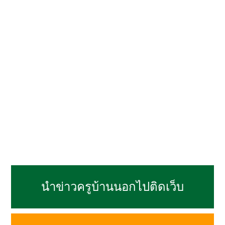
นำข่าวครูบ้านนอกไปติดเว็บ