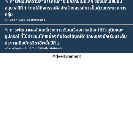
✎
การพัฒนาความสามารถในการใช้กล้ามเนื้อเล็ก ของนักเรียนชั้น
อนุบาลปีที่ 1 โดยใช้กิจกรรมศิลปะสร้างสรรค์การปั้นด้วยกระบวนการ
กลุ่ม
ผา : 28 ธ.ค. 2562 เปิด 104645 ครั้ง
✎
การพัฒนาผลสัมฤทธิ์ทางการเรียนเรื่องการเลือกใช้วัตถุดิบและ
อุปกรณ์ ที่ใช้ทำขนมไทยเบื้องต้นโดยใช้ชุดฝึกทักษะของนักเรียนระดับ
ประกาศนียบัตรวิชาชีพชั้นปีที่ 2
สุนิสา เจริญพักตร์ : 11 มี.ค. 2568 เปิด 99696 ครั้ง
Advertisement