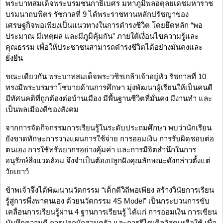
พระบาทสมเด็จพระบรมชนกาธิเบศร มหาภูมิพลอดุลยเดชมหาราช
บรมนาถบพิตร รัชกาลที่ 9 ได้พระราชทานหลักปรัชญาของ
เศรษฐกิจพอเพียงเป็นแนวทางในการดำรงชีวิต โดยยึดหลัก “พอ
ประมาณ มีเหตุผล และมีภูมิคุ้มกัน” ภายใต้เงื่อนไขความรู้และ
คุณธรรม เพื่อให้ประชาชนสามารถดำรงชีวิตได้อย่างมั่นคงและ
ยั่งยืน
ขณะเดียวกัน พระบาทสมเด็จพระวชิรเกล้าเจ้าอยู่หัว รัชกาลที่ 10
ทรงมีพระบรมราโชบายด้านการศึกษา มุ่งพัฒนาผู้เรียนให้เป็นคนดี
มีทัศนคติที่ถูกต้องต่อบ้านเมือง มีพื้นฐานชีวิตที่มั่นคง มีงานทำ และ
เป็นพลเมืองดีของสังคม
จากการจัดกิจกรรมการเรียนรู้ในระดับประถมศึกษา พบว่านักเรียน
ยังขาดทักษะการวางแผนการใช้จ่าย การออมเงิน การรับผิดชอบต่อ
ตนเอง การใช้ทรัพยากรอย่างคุ้มค่า และการมีจิตสำนึกในการ
อนุรักษ์สิ่งแวดล้อม จึงจำเป็นต้องปลูกฝังคุณลักษณะดังกล่าวตั้งแต่
วัยเยาว์
ข้าพเจ้าจึงได้พัฒนานวัตกรรม “เด็กดีวิถีพอเพียง สร้างวินัยการเรียน
รู้สู่การพึ่งพาตนเอง ด้วยนวัตกรรม 4S Model” เป็นกระบวนการขับ
เคลื่อนการเรียนรู้ผ่าน 4 ฐานการเรียนรู้ ได้แก่ การออมเงิน การเขียน
บันทึกความดี การปลูกผักสวนครัว และการรีไซเคิลวัสดุเหลือใช้ เพื่อ