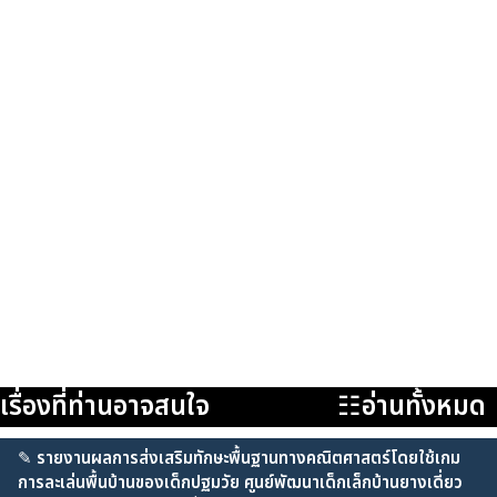
เรื่องที่ท่านอาจสนใจ
☷อ่านทั้งหมด
✎
รายงานผลการส่งเสริมทักษะพื้นฐานทางคณิตศาสตร์โดยใช้เกม
การละเล่นพื้นบ้านของเด็กปฐมวัย ศูนย์พัฒนาเด็กเล็กบ้านยางเดี่ยว