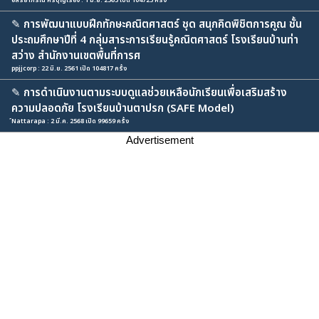
อิสริยาภรณ์ ศรีบุญเรือง : 1 มิ.ย. 2563 เปิด 104723 ครั้ง
✎
การพัฒนาแบบฝึกทักษะคณิตศาสตร์ ชุด สนุกคิดพิชิตการคูณ ชั้น
ประถมศึกษาปีที่ 4 กลุ่มสาระการเรียนรู้คณิตศาสตร์ โรงเรียนบ้านท่า
สว่าง สำนักงานเขตพื้นที่การศ
ppjjcorp : 22 มิ.ย. 2561 เปิด 104817 ครั้ง
✎
การดำเนินงานตามระบบดูแลช่วยเหลือนักเรียนเพื่อเสริมสร้าง
ความปลอดภัย โรงเรียนบ้านตาปรก (SAFE Model)
์Nattarapa : 2 มี.ค. 2568 เปิด 99659 ครั้ง
Advertisement