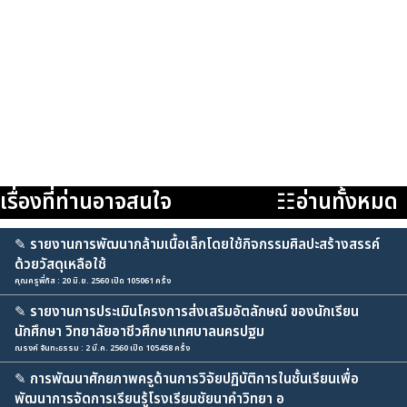
เรื่องที่ท่านอาจสนใจ
☷อ่านทั้งหมด
✎
รายงานการพัฒนากล้ามเนื้อเล็กโดยใช้กิจกรรมศิลปะสร้างสรรค์
ด้วยวัสดุเหลือใช้
คุณครูพี่กัส : 20 มิ.ย. 2560 เปิด 105061 ครั้ง
✎
รายงานการประเมินโครงการส่งเสริมอัตลักษณ์ ของนักเรียน
นักศึกษา วิทยาลัยอาชีวศึกษาเทศบาลนครปฐม
ณรงค์ จันทะธรรม : 2 มี.ค. 2560 เปิด 105458 ครั้ง
✎
การพัฒนาศักยภาพครูด้านการวิจัยปฏิบัติการในชั้นเรียนเพื่อ
พัฒนาการจัดการเรียนรู้โรงเรียนชัยนาคำวิทยา อ