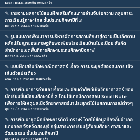
หมอก : 18 ส.ค. 2560 เปิด 104924 ครั้ง
✎
รายงานผลการใช้แบบฝึกเสริมทักษะการอ่านจับใจความ กลุ่มสาระ
การเรียนรู้ภาษาไทย ชั้นประถมศึกษาปีที่ 3
ฝน : 20 ส.ค. 2564 เปิด 103738 ครั้ง
✎
รูปแบบการพัฒนาการบริหารจัดการสถานศึกษาสู่ความเป็นเลิศตาม
หลักปรัชญาของเศรษฐกิจพอเพียงโรงเรียนบ้านโป่งเปือย สังกัด
สำนักงานเขตพื้นที่การศึกษาประถมศึกษาบึงกาฬ
โอ๋ : 11 ก.ย. 2565 เปิด 103252 ครั้ง
✎
แบบฝึกเสริมทักษะคณิตศาสตร์ เรื่อง การประยุกต์ของสมการ เชิง
เส้นตัวแปรเดียว
oom : 11 ก.ค. 2561 เปิด 104865 ครั้ง
✎
การพัฒนาการอ่านเอาเรื่องและเขียนคำศัพท์เชิงวิทยาศาสตร์ ของ
นักเรียนชั้นมัธยมศึกษาปีที่ 2 โดยใช้เทคนิคการสอน Small Note
เพื่อการให้เหตุผลเชิงวิทยาศาสตร์มาประยุกต์ใช้ในสถานการณ์ต่างๆ
ยุ้ย : 19 มี.ค. 2567 เปิด 101897 ครั้ง
✎
การพัฒนาชุดฝึกทักษะการคิดวิเคราะห์ โดยใช้ข้อมูลท้องถิ่นอำเภอ
แก่งคอย จังหวัดสระบุรี กลุ่มสาระการเรียนรู้สังคมศึกษา ศาสนาและ
วัฒนธรรม ชั้นประถมศึกษาปี
แจ๋ : 24 ส.ค. 2562 เปิด 104586 ครั้ง