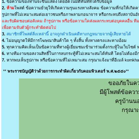
1.
ข้อความของท่านจะขึ้นแสดงโดยอัตโนมัติทันทีที่ได้รับข้อมูล
2.
ห้าม
โพสต์ ข้อความยั่วยุให้เกิดความรุนแรงทางสังคม ข้อความที่ก่อให้เกิดค
รูปภาพที่ไม่เหมาะสมต่อเยาวชนหรือภาพลามกอนาจาร หรือกระทบถึงสถาบันอัน
และรับผิดชอบต่อสังคม ถ้ารูปภาพ หรือข้อความใดส่งผลกระทบต่อบุคคลอื่น ทีมง
เพื่อตามจับตัวผู้กระทำผิดต่อไป
3.
สมาชิกที่โพสต์สิ่งเหล่านี้ อาจถูกดำเนินคดีทางกฎหมายจากผู้เสียหายได้
4.
ไม่อนุญาตให้มีการโฆษณาสินค้าใด ๆ ทั้งสิ้น ทั้งทางตรงและทางอ้อม
5.
ทุกความคิดเห็นเป็นข้อความที่ทางผู้เยี่ยมชมเข้ามาร่วมตั้งกระทู้ในเว็บไซต์ ท
6.
ทางทีมงานขอสงวนสิทธิ์ในการลบกระทู้ที่ไม่เหมาะสมได้ทันที โดยไม่ต้องมีกา
7.
หากพบเห็นรูปภาพ หรือข้อความที่ไม่เหมาะสม กรุณาแจ้งมาที่อีเมล์
kornkh
**
พระราชบัญญัติว่าด้วยการกระทำผิดเกี่ยวกับคอมพิวเตอร์ พ.ศ.๒๕๕๐
**
ขออภัยในคว
มีผู้โพสต์ข้อค
ครูบ้านน
กรุณาเ