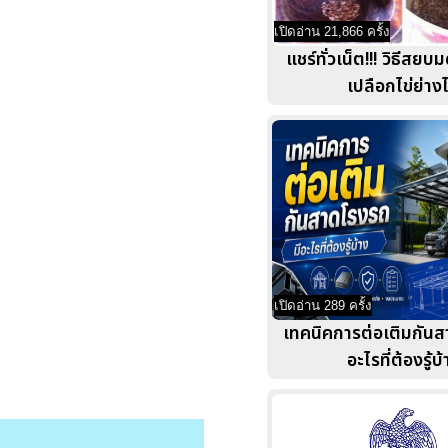
เปิดอ่าน 21,866 ครั้ง
แชร์ทั่วเน็ต!!! วิธีสยบ
เปลือกไข่ย่าง
เปิดอ่าน 289 ครั้ง
เทคนิคการต่อเติมกันส
อะไรที่ต้องรู้บ