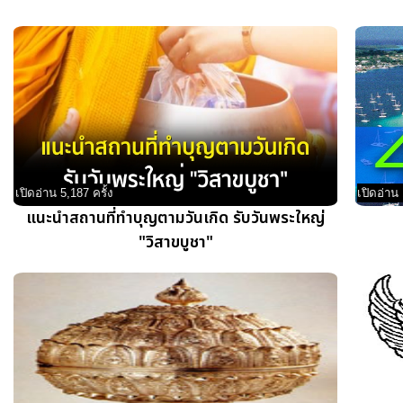
เปิดอ่าน 5,187 ครั้ง
เปิดอ่าน 
แนะนำสถานที่ทำบุญตามวันเกิด รับวันพระใหญ่
"วิสาขบูชา"