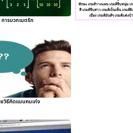
ทักษะ
เกมส์วางแผน
เกมส์จีบหนุ่ม
เก
สี
เกมส์จีบสาว
เกมส์เบ็นเท็น
เกมส์ยิ
เมือง
เกมส์มันส์ๆ
เกมส์แต่งบ้
การบวกเมตริก
ยวิธีคิดแบบคนเก่ง