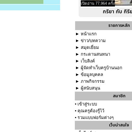
เปิดอ่าน 77,964 ครั้ง
กริยา กับ กิริ
รายการหลัก
►
หน้าแรก
►
ข่าว/บทความ
►
สมุดเยี่ยม
►
กระดานสนทนา
►
เว็บลิงค์
►
ผู้จัดทำเว็บครูบ้านนอก
►
ข้อมูลบุคคล
►
ภาพกิจกรรม
►
ผู้สนับสนุน
สมาชิก
•
เข้าสู่ระบบ
•
คุณครูต้องรู้ไว้
•
รวมแบบฟอร์มต่างๆ
เว็บน่าสนใจ