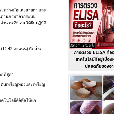
ันธ์ระหว่างมือและสายตา และ
เส้นตามภาพ” จากระบบ
 จำนวน 26 คน ได้ฝึกปฏิบัติ
เปิดอ่าน 271 ครั้ง
น (11.42 คะแนน) คิดเป็น
การตรวจ ELISA คืออะไ
เทคโนโลยีที่อยู่เบื้อ
ปลอดภัยของอา
ที่สุด"
ลระดับเหรียญทองและเหรียญ
คโนโลยีดิจิทัลให้แก่