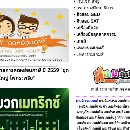
•
เว็บไซต์ สพฐ.
•
กระทรวงศึกษาธิการ
•
ติวสอบ GED
•
ติวสอบ SAT
•
เครื่องมือวัด
•
เครื่องมืออุตสาหกรรม
•
เกมส์
•
แหล่งรวมเกมส์
•
แหล่งรวมเกมส์
ยการลดหย่อนภาษี ปี 2559 "ชุด
ใหญ่ ไฟกระพริบ"
เกมส์ รวมเกมส์สนุกๆ ค
เกมส์
รวมเกมส์
เกมส์แข่งรถ
เกมส์ต่อส
ระเบิด
เกมส์แต่งตัว
เกมส์ท่องเที่ยว
ผจญภัย
เกมส์เต้น
เกมส์รถ
เกมส์ดนต
ฝึกสมอง
เกมส์เด็กๆ
เกมส์ปลูกผัก
เกมส
เกมส์ตลก
เกมส์ตัดผม
เกมส์ก้านกล้ว
เลี้ยงสัตว์
เกมส์ผี
เกมส์จับคู่
เกมส์กีฬ