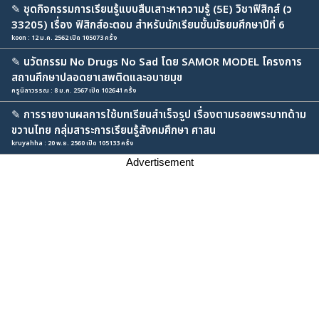
✎
ชุดกิจกรรมการเรียนรู้แบบสืบเสาะหาความรู้ (5E) วิชาฟิสิกส์ (ว
33205) เรื่อง ฟิสิกส์อะตอม สำหรับนักเรียนชั้นมัธยมศึกษาปีที่ 6
koon : 12 ม.ค. 2562 เปิด 105073 ครั้ง
✎
นวัตกรรม No Drugs No Sad โดย SAMOR MODEL โครงการ
สถานศึกษาปลอดยาเสพติดและอบายมุข
ครูนิลาวรรณ : 8 ม.ค. 2567 เปิด 102641 ครั้ง
✎
การรายงานผลการใช้บทเรียนสำเร็จรูป เรื่องตามรอยพระบาทด้าม
ขวานไทย กลุ่มสาระการเรียนรู้สังคมศึกษา ศาสน
kruyahha : 20 พ.ย. 2560 เปิด 105133 ครั้ง
Advertisement