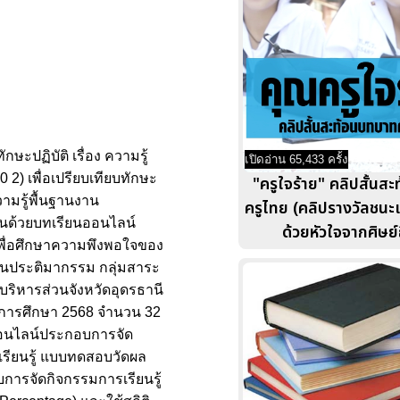
ษะปฏิบัติ เรื่อง ความรู้
เปิดอ่าน 65,433 ครั้ง
 2) เพื่อเปรียบเทียบทักษะ
"ครูใจร้าย" คลิปสั้นส
วามรู้พื้นฐานงาน
ครูไทย (คลิปรางวัลชนะเลิ
รียนด้วยบทเรียนออนไลน์
ด้วยหัวใจจากศิษย์
 เพื่อศึกษาความพึงพอใจของ
นงานประติมากรรม กลุ่มสาระ
ารบริหารส่วนจังหวัดอุดรธานี
 ปีการศึกษา 2568 จำนวน 32
นออนไลน์ประกอบการจัด
รเรียนรู้ แบบทดสอบวัดผล
การจัดกิจกรรมการเรียนรู้