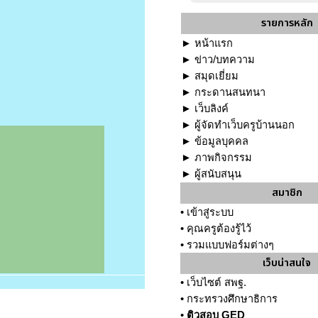
รายการหลัก
►
หน้าแรก
►
ข่าว/บทความ
►
สมุดเยี่ยม
►
กระดานสนทนา
►
เว็บลิงค์
►
ผู้จัดทำเว็บครูบ้านนอก
►
ข้อมูลบุคคล
►
ภาพกิจกรรม
►
ผู้สนับสนุน
สมาชิก
•
เข้าสู่ระบบ
•
คุณครูต้องรู้ไว้
•
รวมแบบฟอร์มต่างๆ
เว็บน่าสนใจ
•
เว็บไซต์ สพฐ.
•
กระทรวงศึกษาธิการ
•
ติวสอบ GED