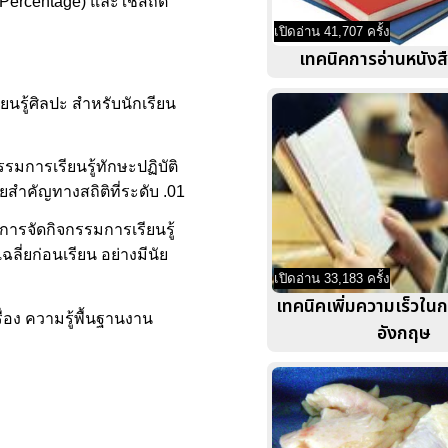
(Percentage) และใช้สถิติ
เปิดอ่าน 41,707 ครั้ง
เทคนิคการอ่านหนังสื
นรู้ศิลปะ สำหรับนักเรียน
รมการเรียนรู้ทักษะปฏิบัติ
ยสำคัญทางสถิติที่ระดับ .01
การจัดกิจกรรมการเรียนรู้
ลี่ยก่อนเรียน อย่างมีนัย
เปิดอ่าน 33,183 ครั้ง
เทคนิคเพิ่มความเร็วใน
ื่อง ความรู้พื้นฐานงาน
อังกฤษ