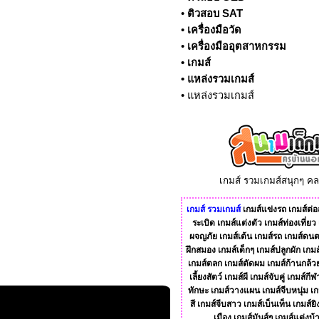
•
ติวสอบ SAT
•
เครื่องมือวัด
•
เครื่องมืออุตสาหกรรม
•
เกมส์
•
แหล่งรวมเกมส์
•
แหล่งรวมเกมส์
เกมส์ รวมเกมส์สนุกๆ ค
เกมส์
รวมเกมส์
เกมส์แข่งรถ
เกมส์ต่อส
ระเบิด
เกมส์แต่งตัว
เกมส์ท่องเที่ยว
ผจญภัย
เกมส์เต้น
เกมส์รถ
เกมส์ดนต
ฝึกสมอง
เกมส์เด็กๆ
เกมส์ปลูกผัก
เกมส
เกมส์ตลก
เกมส์ตัดผม
เกมส์ก้านกล้ว
เลี้ยงสัตว์
เกมส์ผี
เกมส์จับคู่
เกมส์กีฬ
ทักษะ
เกมส์วางแผน
เกมส์จีบหนุ่ม
เก
สี
เกมส์จีบสาว
เกมส์เบ็นเท็น
เกมส์ยิ
เมือง
เกมส์มันส์ๆ
เกมส์แต่งบ้