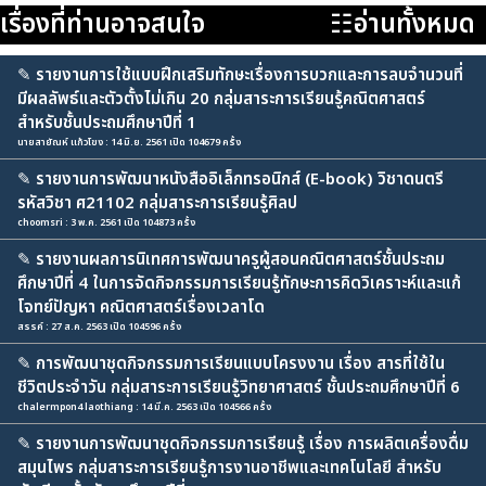
เรื่องที่ท่านอาจสนใจ
☷อ่านทั้งหมด
✎
รายงานการใช้แบบฝึกเสริมทักษะเรื่องการบวกและการลบจำนวนที่
มีผลลัพธ์และตัวตั้งไม่เกิน 20 กลุ่มสาระการเรียนรู้คณิตศาสตร์
สำหรับชั้นประถมศึกษาปีที่ 1
นายสายัณห์ แก้วโขง : 14 มิ.ย. 2561 เปิด 104679 ครั้ง
✎
รายงานการพัฒนาหนังสืออิเล็กทรอนิกส์ (E-book) วิชาดนตรี
รหัสวิชา ศ21102 กลุ่มสาระการเรียนรู้ศิลป
choomsri : 3 พ.ค. 2561 เปิด 104873 ครั้ง
✎
รายงานผลการนิเทศการพัฒนาครูผู้สอนคณิตศาสตร์ชั้นประถม
ศึกษาปีที่ 4 ในการจัดกิจกรรมการเรียนรู้ทักษะการคิดวิเคราะห์และแก้
โจทย์ปัญหา คณิตศาสตร์เรื่องเวลาโด
สรรค์ : 27 ส.ค. 2563 เปิด 104596 ครั้ง
✎
การพัฒนาชุดกิจกรรมการเรียนแบบโครงงาน เรื่อง สารที่ใช้ใน
ชีวิตประจำวัน กลุ่มสาระการเรียนรู้วิทยาศาสตร์ ชั้นประถมศึกษาปีที่ 6
chalermpon4 laothiang : 14 มี.ค. 2563 เปิด 104566 ครั้ง
✎
รายงานการพัฒนาชุดกิจกรรมการเรียนรู้ เรื่อง การผลิตเครื่องดื่ม
สมุนไพร กลุ่มสาระการเรียนรู้การงานอาชีพและเทคโนโลยี สำหรับ