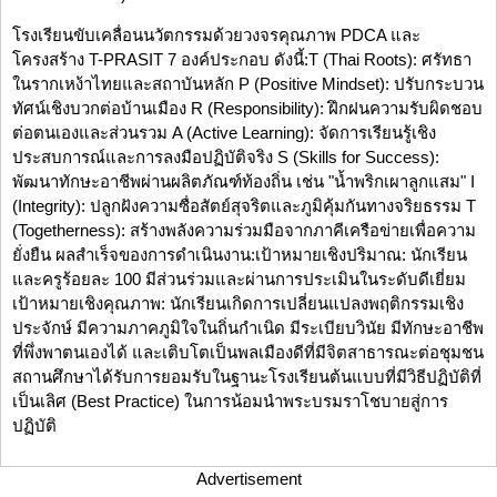
โรงเรียนขับเคลื่อนนวัตกรรมด้วยวงจรคุณภาพ PDCA และ
โครงสร้าง T-PRASIT 7 องค์ประกอบ ดังนี้:T (Thai Roots): ศรัทธา
ในรากเหง้าไทยและสถาบันหลัก P (Positive Mindset): ปรับกระบวน
ทัศน์เชิงบวกต่อบ้านเมือง R (Responsibility): ฝึกฝนความรับผิดชอบ
ต่อตนเองและส่วนรวม A (Active Learning): จัดการเรียนรู้เชิง
ประสบการณ์และการลงมือปฏิบัติจริง S (Skills for Success):
พัฒนาทักษะอาชีพผ่านผลิตภัณฑ์ท้องถิ่น เช่น "น้ำพริกเผาลูกแสม" I
(Integrity): ปลูกฝังความซื่อสัตย์สุจริตและภูมิคุ้มกันทางจริยธรรม T
(Togetherness): สร้างพลังความร่วมมือจากภาคีเครือข่ายเพื่อความ
ยั่งยืน ผลสำเร็จของการดำเนินงาน:เป้าหมายเชิงปริมาณ: นักเรียน
และครูร้อยละ 100 มีส่วนร่วมและผ่านการประเมินในระดับดีเยี่ยม
เป้าหมายเชิงคุณภาพ: นักเรียนเกิดการเปลี่ยนแปลงพฤติกรรมเชิง
ประจักษ์ มีความภาคภูมิใจในถิ่นกำเนิด มีระเบียบวินัย มีทักษะอาชีพ
ที่พึ่งพาตนเองได้ และเติบโตเป็นพลเมืองดีที่มีจิตสาธารณะต่อชุมชน
สถานศึกษาได้รับการยอมรับในฐานะโรงเรียนต้นแบบที่มีวิธีปฏิบัติที่
เป็นเลิศ (Best Practice) ในการน้อมนำพระบรมราโชบายสู่การ
ปฏิบัติ
Advertisement