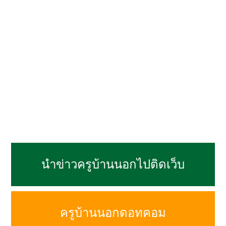
นำข่าวครูบ้านนอกไปติดเว็บ
ครูบ้านนอกดอทคอม