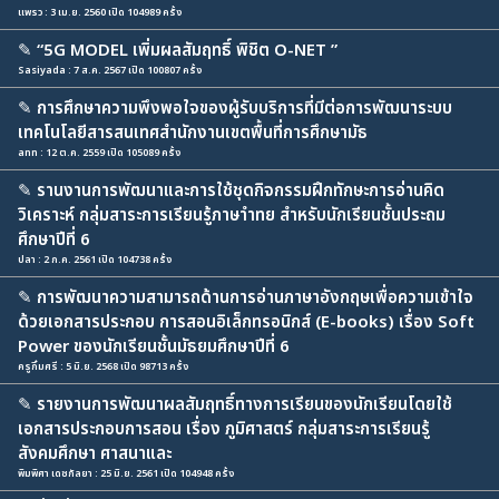
แพรว : 3 เม.ย. 2560 เปิด 104989 ครั้ง
✎
“5G MODEL เพิ่มผลสัมฤทธิ์ พิชิต O-NET ”
Sasiyada : 7 ส.ค. 2567 เปิด 100807 ครั้ง
✎
การศึกษาความพึงพอใจของผู้รับบริการที่มีต่อการพัฒนาระบบ
เทคโนโลยีสารสนเทศสำนักงานเขตพื้นที่การศึกษามัธ
ann : 12 ต.ค. 2559 เปิด 105089 ครั้ง
✎
รานงานการพัฒนาและการใช้ชุดกิจกรรมฝึกทักษะการอ่านคิด
วิเคราะห์ กลุ่มสาระการเรียนรู้ภาษาำทย สำหรับนักเรียนชั้นประถม
ศึกษาปีที่ 6
ปลา : 2 ก.ค. 2561 เปิด 104738 ครั้ง
✎
การพัฒนาความสามารถด้านการอ่านภาษาอังกฤษเพื่อความเข้าใจ
ด้วยเอกสารประกอบ การสอนอิเล็กทรอนิกส์ (E-books) เรื่อง Soft
Power ของนักเรียนชั้นมัธยมศึกษาปีที่ 6
ครูกิ๋มศรี : 5 มิ.ย. 2568 เปิด 98713 ครั้ง
✎
รายงานการพัฒนาผลสัมฤทธิ์ทางการเรียนของนักเรียนโดยใช้
เอกสารประกอบการสอน เรื่อง ภูมิศาสตร์ กลุ่มสาระการเรียนรู้
สังคมศึกษา ศาสนาและ
พิมพิศา เดชกัลยา : 25 มิ.ย. 2561 เปิด 104948 ครั้ง