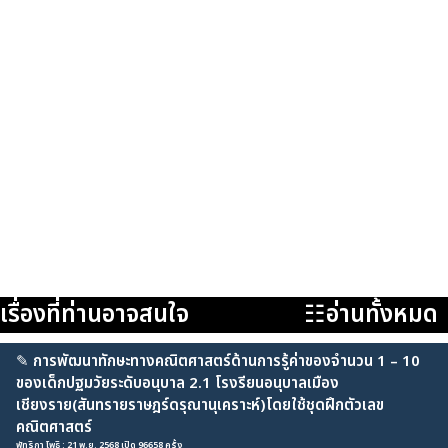
เรื่องที่ท่านอาจสนใจ
☷อ่านทั้งหมด
✎
การพัฒนาทักษะทางคณิตศาสตร์ด้านการรู้ค่าของจำนวน 1 – 10
ของเด็กปฐมวัยระดับอนุบาล 2.1 โรงรียนอนุบาลเมือง
เชียงราย(สันทรายราษฎร์ดรุณานุเคราะห์)โดยใช้ชุดฝึกตัวเลข
คณิตศาสตร์
พัทริกา โพธิ : 21 พ.ย. 2568 เปิด 96658 ครั้ง