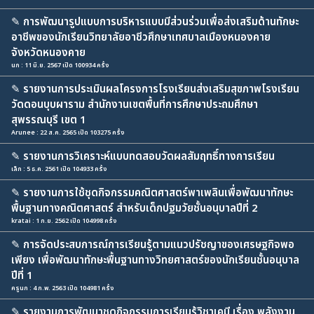
✎
การพัฒนารูปแบบการบริหารแบบมีส่วนร่วมเพื่อส่งเสริมด้านทักษะ
อาชีพของนักเรียนวิทยาลัยอาชีวศึกษาเทศบาลเมืองหนองคาย
จังหวัดหนองคาย
นก : 11 มิ.ย. 2567 เปิด 100934 ครั้ง
✎
รายงานการประเมินผลโครงการโรงเรียนส่งเสริมสุขภาพโรงเรียน
วัดดอนบุบผาราม สำนักงานเขตพื้นที่การศึกษาประถมศึกษา
สุพรรณบุรี เขต 1
Arunee : 22 ส.ค. 2565 เปิด 103275 ครั้ง
✎
รายงานการวิเคราะห์แบบทดสอบวัดผลสัมฤทธิ์ทางการเรียน
เล็ก : 5 ธ.ค. 2561 เปิด 104933 ครั้ง
✎
รายงานการใช้ชุดกิจกรรมคณิตศาสตร์พาเพลินเพื่อพัฒนาทักษะ
พื้นฐานทางคณิตศาสตร์ สำหรับเด็กปฐมวัยชั้นอนุบาลปีที่ 2
kratai : 1 ก.ย. 2562 เปิด 104998 ครั้ง
✎
การจัดประสบการณ์การเรียนรู้ตามแนวปรัชญาของเศรษฐกิจพอ
เพียง เพื่อพัฒนาทักษะพื้นฐานทางวิทยศาสตร์ของนักเรียนชั้นอนุบาล
ปีที่ 1
ครูนก : 4 ก.พ. 2563 เปิด 104981 ครั้ง
✎
รายงานการพัฒนาชุดกิจกรรมการเรียนรู้วิชาเคมี เรื่อง พลังงาน