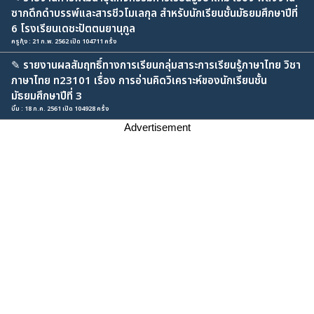
ซากดึกดำบรรพ์และสารชีวโมเลกุล สำหรับนักเรียนชั้นมัธยมศึกษาปีที่
6 โรงเรียนเดชะปัตตนยานุกูล
ครูกุ้ง : 21 ก.พ. 2562 เปิด 104711 ครั้ง
✎
รายงานผลสัมฤทธิ์ทางการเรียนกลุ่มสาระการเรียนรู้ภาษาไทย วิชา
ภาษาไทย ท23101 เรื่อง การอ่านคิดวิเคราะห์ของนักเรียนชั้น
มัธยมศึกษาปีที่ 3
บิ๋ม : 18 ก.ค. 2561 เปิด 104928 ครั้ง
Advertisement