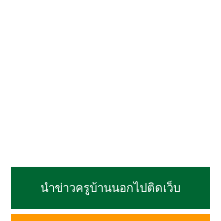
นำข่าวครูบ้านนอกไปติดเว็บ