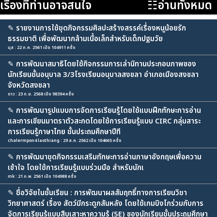
เรื่องที่ท่านอาจสนใจ
☷อ่านทั้งหมด
✎
รายงานการใช้ชุดกิจกรรมศิลปะสร้างสรรค์เรื่องหนูน้อยรัก
ธรรมชาติ เพื่อพัฒนากล้ามเนื้อเล็กสำหรับเด็กปฐมวัย
นุส : 22 ก.ค. 2561 เปิด 104911 ครั้ง
✎
การพัฒนาสมาธิโดยใช้กิจกรรมการเล่านิทานประกอบภาพของ
นักเรียนชั้นอนุบาล 3/3โรงเรียนอนุบาลสงขลา อำเภอเมืองสงขลา
จังหวัดสงขลา
ดาว : 23 ก.ย. 2568 เปิด 98394 ครั้ง
✎
การพัฒนารูปแบบการจัดการเรียนรู้โดยใช้แบบฝึกทักษะการอ่าน
และการเขียนมาตราตัวสะกดโดยใช้การเรียนรู้แบบ CIRC กลุ่มสาระ
การเรียนรู้ภาษาไทย ชั้นประถมศึกษาปีที
chalermpon4 laothiang : 29 ส.ค. 2562 เปิด 104665 ครั้ง
✎
การพัฒนาชุดกิจกรรมเสริมทักษะการอ่านภาษาอังกฤษเพื่อความ
เข้าใจ โดยใช้การเรียนรู้แบบร่วมมือ สำหรับนักเ
mk : 21 ก.พ. 2561 เปิด 104988 ครั้ง
✎
ชื่อวิจัยในชั้นเรียน : การพัฒนาผลสัมฤทธิ์ทางการเรียนวิชา
วิทยาศาสตร์ เรื่อง สัตว์มีกระดูกสันหลัง โดยใช้เกมบิงโกร่วมกับการ
จัดการเรียนรู้แบบสืบเสาะหาความรู้ (5E) ของนักเรียนชั้นประถมศึกษา