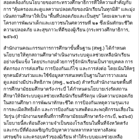
สอดคล้องกับนโยบายของกระทรวงศึกษาธิการที่ให้ความสำคัญกับ
การ “คุ้มครองและดูแลความปลอดภัยของนักเรียนในทุกมิติ” และมุ่ง
เน้นสถานศึกษาให้เป็น “พื้นที่ปลอดภัยและเป็นสุข” โดยเฉพาะตาม
โครงการพัฒนาเด็กและเยาวชนในศตวรรษที่ ๒๑ ซึ่งเน้นทักษะชีวิต
ความปลอดภัย และสุขภาวะที่ดีของผู้เรียน (กระทรวงศึกษาธิการ,
๒๕๖๕)
สำนักงานคณะกรรมการการศึกษาขั้นพื้นฐาน (สพฐ.) ได้กำหนด
นโยบายให้ทุกสถานศึกษาดำเนินงานระบบดูแลช่วยเหลือนักเรียน
อย่างเข้มแข็ง โดยประกอบด้วยการรู้จักนักเรียนเป็นรายบุคคล การ
คัดกรอง การส่งเสริม การป้องกันแก้ไข และการส่งต่อ โดยเน้นให้ครู
ทุกคนมีส่วนร่วมและใช้ข้อมูลสารสนเทศเป็นฐานในการวางแผน
ดูแลอย่างมีประสิทธิภาพ (สพฐ., ๒๕๖๕) สำหรับสำนักงานเขตพื้นที่
การศึกษามัธยมศึกษาตรัง-กระบี่ ได้กำหนดนโยบายเร่งรัดสถาน
ศึกษาให้จัดระบบดูแลช่วยเหลือนักเรียนที่รัดกุม เน้นความปลอดภัย
ในสถานศึกษา การพัฒนาทักษะชีวิต การป้องกันเหตุความรุนแรง
การละเมิดสิทธิเด็ก และการป้องกันยาเสพติดและพฤติกรรมเสี่ยงใน
วัยรุ่น (สำนักงานเขตพื้นที่การศึกษามัธยมศึกษาตรัง-กระบี่, ๒๕๖๕)
นโยบายนี้สะท้อนถึงความจำเป็นของโรงเรียนในพื้นที่จังหวัดตรัง
และกระบี่ที่ต้องเผชิญกับปัญหาความหลากหลายทางสังคม
เศรษฐกิจ และครอบครัวของผู้เรียน ทำให้ระบบดูแลช่วยเหลือ