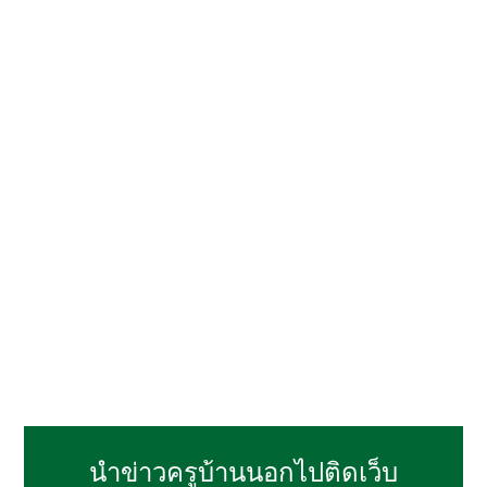
นำข่าวครูบ้านนอกไปติดเว็บ