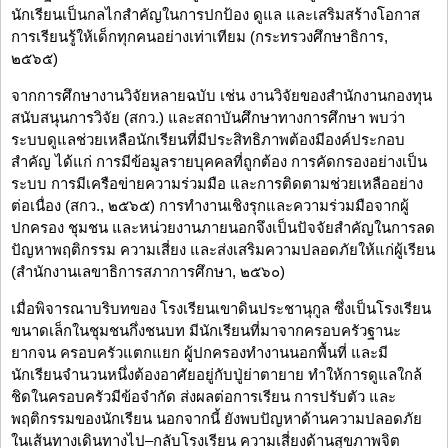
นักเรียนเป็นกลไกสำคัญในการปกป้อง ดูแล และเสริมสร้างโอกาส
การเรียนรู้ให้เด็กทุกคนอย่างเท่าเทียม (กระทรวงศึกษาธิการ,
๒๕๖๕)
จากการศึกษางานวิจัยหลายฉบับ เช่น งานวิจัยของสำนักงานกองทุน
สนับสนุนการวิจัย (สกว.) และสถาบันศึกษาทางการศึกษา พบว่า
ระบบดูแลช่วยเหลือนักเรียนที่มีประสิทธิภาพต้องมีองค์ประกอบ
สำคัญ ได้แก่ การมีข้อมูลรายบุคคลที่ถูกต้อง การคัดกรองอย่างเป็น
ระบบ การมีเครือข่ายความร่วมมือ และการติดตามช่วยเหลืออย่าง
ต่อเนื่อง (สกว., ๒๕๖๕) การทำงานเชิงรุกและความร่วมมือจากผู้
ปกครอง ชุมชน และหน่วยงานภายนอกจึงเป็นปัจจัยสำคัญในการลด
ปัญหาพฤติกรรม ความเสี่ยง และส่งเสริมความปลอดภัยให้แก่ผู้เรียน
(สำนักงานเลขาธิการสภาการศึกษา, ๒๕๖๐)
เมื่อพิจารณาบริบทของ โรงเรียนเขาดินประชานุกูล ซึ่งเป็นโรงเรียน
ขนาดเล็กในชุมชนกึ่งชนบท มีนักเรียนที่มาจากครอบครัวฐานะ
ยากจน ครอบครัวแตกแยก ผู้ปกครองทำงานนอกพื้นที่ และมี
นักเรียนจำนวนหนึ่งต้องอาศัยอยู่กับปู่ย่าตายาย ทำให้การดูแลใกล้
ชิดในครอบครัวมีข้อจำกัด ส่งผลต่อการเรียน การปรับตัว และ
พฤติกรรมของนักเรียน นอกจากนี้ ยังพบปัญหาด้านความปลอดภัย
ในเส้นทางเดินทางไป–กลับโรงเรียน ความเสี่ยงด้านสุขภาพจิต