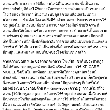
ความเครียด และการใช้สื่อออนไลน์ที่ไม่เหมาะสม ซึ่งเป็นความ
ท้าทายสำคัญที่ต้องได้รับการจัดการอย่างเร่งด่วนและเป็นระบบ แม้
โรงเรียนจะมีการดำเนินงานระบบดูแลช่วยเหลือนักเรียนตาม
นโยบายมาอย่างต่อเนื่อง แต่ยังมีข้อจำกัดหลายประการ เช่น การใช้
ข้อมูลยังไม่เป็นระบบเดียวกัน การขาดเครื่องมือที่ช่วยวิเคราะห์
ความเสี่ยงให้เห็นภาพชัดเจน การขาดการประสานงานที่เป็นเอกภาพ
ระหว่างครู ผู้ปกครอง และชุมชน รวมถึงการตอบสนองต่อปัญหาที่
เกิดขึ้นเฉพาะหน้า ซึ่งมักต้องอาศัยการช่วยเหลือแบบเร่งด่วนและสห
วิชาชีพ ทำให้เกิดความจำเป็นอย่างยิ่งในการพัฒนาระบบที่ครบวงจร
ยืดหยุ่น และเหมาะสมกับบริบทของโรงเรียนขนาดเล็ก
จากสภาพปัญหาและข้อจำกัดดังกล่าว โรงเรียนเขาดินประชานุกูล
จึงได้พัฒนาระบบดูแลช่วยเหลือนักเรียนโดยการใช้ KP-CARE
MODEL ซึ่งเป็นโมเดลที่ออกแบบมาเพื่อให้การดูแลนักเรียนมี
ประสิทธิภาพและเหมาะสมกับบริบทของโรงเรียนขนาดเล็กในชุมชน
กึ่งชนบท โดยการใช้โมเดลนี้จะช่วยแก้ปัญหาต่างๆ ที่เกิดขึ้นได้
อย่างมีระบบ ประกอบด้วย K - Knowledge (ความรู้) การเสริมสร้าง
ความรู้ให้กับครูและบุคลากรในการใช้ข้อมูลสารสนเทศเพื่อวิเคราะห์
ปัญหาของนักเรียนอย่างถูกต้อง และการใช้เครื่องมือในการคัดกรอง
ที่มีความแม่นยำ เพื่อให้สามารถเข้าถึงปัญหาของนักเรียนแต่ละคน
ได้อย่างรวดเร็ว P - Participation (การมีส่วนร่วม) เปิดโอกาสให้ผู้