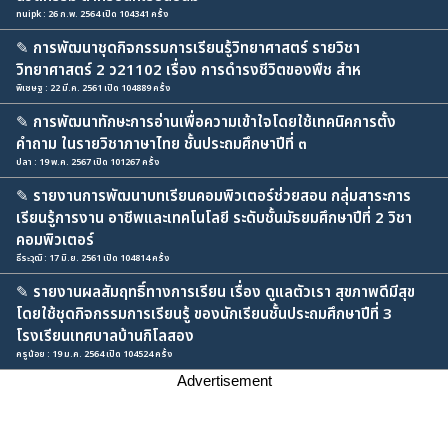
nuipk : 26 ก.พ. 2564 เปิด 104341 ครั้ง
✎
การพัฒนาชุดกิจกรรมการเรียนรู้วิทยาศาสตร์ รายวิชา
วิทยาศาสตร์ 2 ว21102 เรื่อง การดำรงชีวิตของพืช สำห
พิเชษฐ : 22 มี.ค. 2561 เปิด 104889 ครั้ง
✎
การพัฒนาทักษะการอ่านเพื่อความเข้าใจโดยใช้เทคนิคการตั้ง
คำถาม ในรายวิชาภาษาไทย ชั้นประถมศึกษาปีที่ ๓
ปลา : 19 พ.ค. 2567 เปิด 101267 ครั้ง
✎
รายงานการพัฒนาบทเรียนคอมพิวเตอร์ช่วยสอน กลุ่มสาระการ
เรียนรู้การงาน อาชีพและเทคโนโลยี ระดับชั้นมัธยมศึกษาปีที่ 2 วิชา
คอมพิวเตอร์
ธีระวุฒิ : 17 มิ.ย. 2561 เปิด 104814 ครั้ง
✎
รายงานผลสัมฤทธิ์ทางการเรียน เรื่อง ดูแลตัวเรา สุขภาพดีมีสุข
โดยใช้ชุดกิจกรรมการเรียนรู้ ของนักเรียนชั้นประถมศึกษาปีที่ 3
โรงเรียนเทศบาลบ้านกิโลสอง
ครูน้อย : 19 ม.ค. 2564 เปิด 104524 ครั้ง
Advertisement