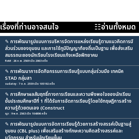
เรื่องที่ท่านอาจสนใจ
☷อ่านทั้งหมด
✎
การพัฒนารูปแบบการบริหารจัดการแหล่งเรียนรู้ตามแนวคิดการมี
ส่วนร่วมของชุมชน และการใช้ภูมิปัญญาท้องถิ่นเป็นฐาน เพื่อส่งเสริม
สมรรถนะของนักเรียนโรงเรียนแก้งเหนือพิทยาคม
RoM : 26 ก.พ. 2569 เปิด 2063 ครั้ง
✎
การพัฒนาการจัดกิจกรรมการเรียนรู้แบบกลุ่มร่วมมือ เทคนิค
STAD กลุ่มสา
sudatoy : 7 ต.ค. 2559 เปิด 105192 ครั้ง
✎
การศึกษาผลสัมฤทธิ์ทางการเรียนและความพึงพอใจของนักเรียน
ชั้นประถมศึกษาปีที่ 1 ที่ได้รับการจัดการเรียนรู้โดยใช้ทฤษฎีการสร้าง
ความรู้ด้วยตนเอง (Construct
ญา : 9 พ.ค. 2563 เปิด 104806 ครั้ง
✎
การพัฒนารูปแบบการจัดการเรียนรู้ด้วยการสร้างสรรค์เป็นฐานสู่
ชุมชน (CBL plus) เพื่อเสริมสร้างทักษะความคิดสร้างสรรค์และ
นวัตกรรม สำหรับนักเรียนชั้นม