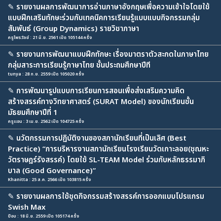
✎
รายงานผลการพัฒนาการอ่านภาษาอังกฤษเพื่อความเข้าใจโดยใช้
แบบฝึกเสริมทักษะร่วมกับเทคนิคการเรียนรู้แบบแบบกิจกรรมกลุ่ม
สัมพันธ์ (Group Dynamics) รายวิชาภาษา
ครูไพรวัลย์ : 21 มิ.ย. 2561 เปิด 105144 ครั้ง
✎
รายงานการพัฒนาแบบฝึกทักษะ เรื่องมาตราตัวสะกดในภาษาไทย
กลุ่มสาระการเรียนรู้ภาษาไทย ชั้นประถมศึกษาปีที
tunya : 28 ก.ย. 2559 เปิด 105020 ครั้ง
✎
การพัฒนารูปแบบการเรียนการสอนเพื่อส่งเสริมความคิด
สร้างสรรค์ทางวิทยาศาสตร์ (SURAT Model) ของนักเรียนชั้น
มัธยมศึกษาปีที่ 1
ครูแอน : 3 เม.ย. 2562 เปิด 104725 ครั้ง
✎
นวัตกรรมการปฏิบัติงานของสภานักเรียนที่เป็นเลิศ (Best
Practice) “การบริหารงานสภานักเรียนโรงเรียนวัดเกาะลอย(ชุณหะ
วัตราษฎร์รังสรรค์) โดยใช้ SL-TEAM Model ร่วมกับหลักธรรมาภิ
บาล (Good Governance)”
Khanitta : 25 ส.ค. 2566 เปิด 103815 ครั้ง
✎
รายงานผลการใช้ชุดกิจกรรมสร้างสรรค์การออกแบบโปรแกรม
Swish Max
ป้อบ : 18 มิ.ย. 2559 เปิด 105174 ครั้ง