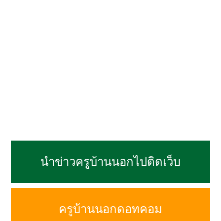
นำข่าวครูบ้านนอกไปติดเว็บ
ครูบ้านนอกดอทคอม