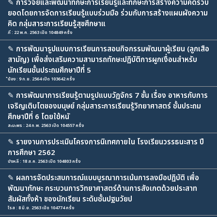
✎
การวิจัยและพัฒนาทักษะการเรียนรู้และทักษะการสร้างความคิดรวบ
ยอดโดยการจัดการเรียนรู้แบบร่วมมือ ร่วมกับการสร้างแผนผังความ
คิด กลุ่มสาระการเรียนรู้สุขศึกษาแ
ภี : 22 พ.ค. 2563 เปิด 104849 ครั้ง
✎
การพัฒนารูปแบบการเรียนการสอนกิจกรรมพัฒนาผู้เรียน (ลูกเสือ
สามัญ) เพื่อส่งเสริมความสามารถทักษะปฏิบัติการผูกเงื่อนสำหรับ
นักเรียนชั้นประถมศึกษาปีที่ 5
้น้อง : 9 ก.ย. 2564 เปิด 103642 ครั้ง
✎
การพัฒนาการเรียนรู้ตามรูปแบบวัฏจักร 7 ขั้น เรื่อง อาหารกับการ
เจริญเติบโตของมนุษย์ กลุ่มสาระการเรียนรู้วิทยาศาสตร์ ชั้นประถม
ศึกษาปีที่ 6 โดยใช้หนั
สะมะพร : 24 ก.พ. 2563 เปิด 104557 ครั้ง
✎
รายงานการประเมินโครงการนิเทศภายใน โรงเรียนวรรธนะสาร ปี
การศึกษา 2562
บังหลี : 18 ส.ค. 2563 เปิด 104803 ครั้ง
✎
ผลการจัดประสบการณ์แบบบูรณาการเน้นการลงมือปฏิบัติ เพื่อ
พัฒนาทักษะ กระบวนการวิทยาศาสตร์ด้านการสังเกตด้วยประสาท
สัมผัสทั้งห้า ของนักเรียน ระดับชั้นปฐมวัยป
โรส : 8 มิ.ย. 2563 เปิด 104774 ครั้ง