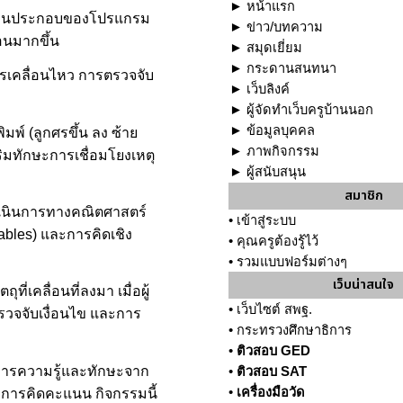
►
หน้าแรก
จักส่วนประกอบของโปรแกรม
►
ข่าว/บทความ
อนมากขึ้น
►
สมุดเยี่ยม
►
กระดานสนทนา
ารเคลื่อนไหว การตรวจจับ
►
เว็บลิงค์
►
ผู้จัดทำเว็บครูบ้านนอก
►
ข้อมูลบุคคล
พ์ (ลูกศรขึ้น ลง ซ้าย
►
ภาพกิจกรรม
ิมทักษะการเชื่อมโยงเหตุ
►
ผู้สนับสนุน
สมาชิก
ดำเนินการทางคณิตศาสตร์
•
เข้าสู่ระบบ
ables) และการคิดเชิง
•
คุณครูต้องรู้ไว้
•
รวมแบบฟอร์มต่างๆ
เว็บน่าสนใจ
่เคลื่อนที่ลงมา เมื่อผู้
•
เว็บไซต์ สพฐ.
รวจจับเงื่อนไข และการ
•
กระทรวงศึกษาธิการ
•
ติวสอบ GED
การความรู้และทักษะจาก
•
ติวสอบ SAT
•
เครื่องมือวัด
งการคิดคะแนน กิจกรรมนี้