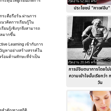
ตุ้นให้ผู้เรียนเกิดการ
เปิดอ่าน 52,661 ครั้ง
ประโยชน์ "คาเฟอีน
งกระตือรือร้น ผ่านการ
แนวคิดการเรียนรู้ใน
เรียนรู้เชิงรุกจึงสามารถ
ลมากขึ้น
tive Learning เข้ากับการ
ปัญหาอย่างสร้างสรรค์ใน
พร้อมด้านทักษะที่จำเป็น
เปิดอ่าน 20,645 ครั้ง
การมีจินตนาการโดยไม่ม
ความเข้าใจนั้นเรียกว่า
วัน
ัยสำคัญทางสถิติ