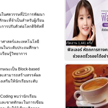
้คนในศตวรรษที่21การพัฒนา
ษะที่จำเป็นสำหรับผู้เรียน
รปรับตัวต่อโลกดิจิทัลที่
ิทยาศาสตร์และเทคโนโลยี
เปิดอ่าน 1,441 ครั้ง
รียนในระดับประถมศึกษา
ฟิลเลอร์ หัตถการทางค
เรียนรู้วิทยาการ
ช่วยลดริ้วรอยได้อย่
ักษณะเป็น Block-based
 และสามารถสร้างสรรค์ผล
งเสริมให้นักเรียนระดับ
Coding พบว่านักเรียน
รม และขาดทักษะในการเขียน