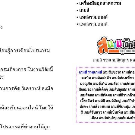
•
เครื่องมืออุตสาหกรรม
•
เกมส์
•
แหล่งรวมเกมส์
•
แหล่งรวมเกมส์
มง
รียนรู้การเขียนโปรแกรม
เกมส์ รวมเกมส์สนุกๆ ค
รมต้องการ ในงานวิจัยนี้
เกมส์
รวมเกมส์
เกมส์แข่งรถ
เกมส์ต่อส
ปร
ระเบิด
เกมส์แต่งตัว
เกมส์ท่องเที่ยว
ผจญภัย
เกมส์เต้น
เกมส์รถ
เกมส์ดนต
ผ่านการคิด วิเคราะห์ ลงมือ
ฝึกสมอง
เกมส์เด็กๆ
เกมส์ปลูกผัก
เกมส
เกมส์ตลก
เกมส์ตัดผม
เกมส์ก้านกล้ว
เลี้ยงสัตว์
เกมส์ผี
เกมส์จับคู่
เกมส์กีฬ
ทักษะ
เกมส์วางแผน
เกมส์จีบหนุ่ม
เก
างห้องเรียนออนไลน์ โดยให้
สี
เกมส์จีบสาว
เกมส์เบ็นเท็น
เกมส์ยิ
เมือง
เกมส์มันส์ๆ
เกมส์แต่งบ้
อโปรแกรมที่ทำงานได้ถูก