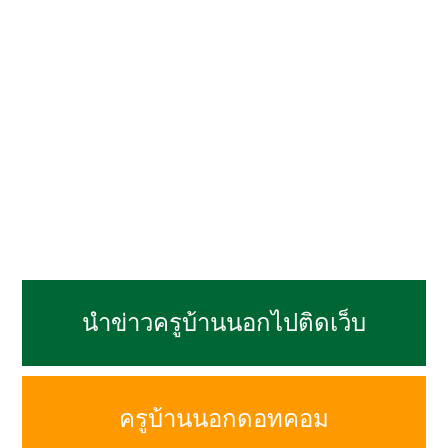
นำข่าวครูบ้านนอกไปติดเว็บ
ครูบ้านนอกดอทคอม