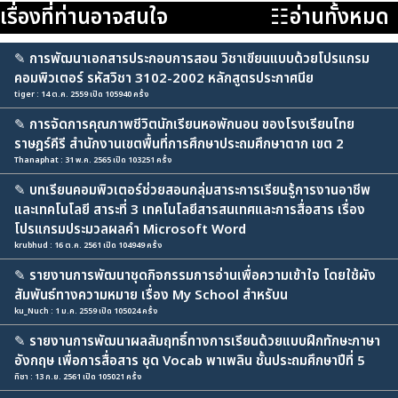
เรื่องที่ท่านอาจสนใจ
☷อ่านทั้งหมด
✎
การพัฒนาเอกสารประกอบการสอน วิชาเขียนแบบด้วยโปรแกรม
คอมพิวเตอร์ รหัสวิชา 3102-2002 หลักสูตรประกาศนีย
tiger : 14 ต.ค. 2559 เปิด 105940 ครั้ง
✎
การจัดการคุณภาพชีวิตนักเรียนหอพักนอน ของโรงเรียนไทย
ราษฎร์คีรี สำนักงานเขตพื้นที่การศึกษาประถมศึกษาตาก เขต 2
Thanaphat : 31 พ.ค. 2565 เปิด 103251 ครั้ง
✎
บทเรียนคอมพิวเตอร์ช่วยสอนกลุ่มสาระการเรียนรู้การงานอาชีพ
และเทคโนโลยี สาระที่ 3 เทคโนโลยีสารสนเทศและการสื่อสาร เรื่อง
โปรแกรมประมวลผลคำ Microsoft Word
krubhud : 16 ต.ค. 2561 เปิด 104949 ครั้ง
✎
รายงานการพัฒนาชุดกิจกรรมการอ่านเพื่อความเข้าใจ โดยใช้ผัง
สัมพันธ์ทางความหมาย เรื่อง My School สำหรับน
ku_Nuch : 1 ม.ค. 2559 เปิด 105024 ครั้ง
✎
รายงานการพัฒนาผลสัมฤทธิ์ทางการเรียนด้วยแบบฝึกทักษะภาษา
อังกฤษ เพื่อการสื่อสาร ชุด Vocab พาเพลิน ชั้นประถมศึกษาปีที่ 5
ทิชา : 13 ก.ย. 2561 เปิด 105021 ครั้ง