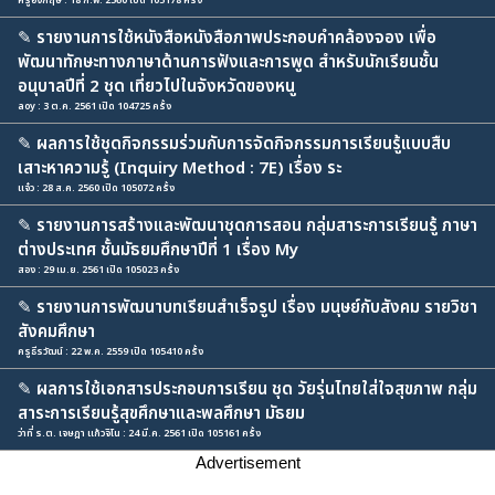
ครูอังกฤษ : 18 ก.พ. 2560 เปิด 105178 ครั้ง
✎
รายงานการใช้หนังสือหนังสือภาพประกอบคำคล้องจอง เพื่อ
พัฒนาทักษะทางภาษาด้านการฟังและการพูด สำหรับนักเรียนชั้น
อนุบาลปีที่ 2 ชุด เที่ยวไปในจังหวัดของหนู
aoy : 3 ต.ค. 2561 เปิด 104725 ครั้ง
✎
ผลการใช้ชุดกิจกรรมร่วมกับการจัดกิจกรรมการเรียนรู้แบบสืบ
เสาะหาความรู้ (Inquiry Method : 7E) เรื่อง ระ
แจ๋ว : 28 ส.ค. 2560 เปิด 105072 ครั้ง
✎
รายงานการสร้างและพัฒนาชุดการสอน กลุ่มสาระการเรียนรู้ ภาษา
ต่างประเทศ ชั้นมัธยมศึกษาปีที่ 1 เรื่อง My
สอง : 29 เม.ย. 2561 เปิด 105023 ครั้ง
✎
รายงานการพัฒนาบทเรียนสำเร็จรูป เรื่อง มนุษย์กับสังคม รายวิชา
สังคมศึกษา
ครูธีรวัฒน์ : 22 พ.ค. 2559 เปิด 105410 ครั้ง
✎
ผลการใช้เอกสารประกอบการเรียน ชุด วัยรุ่นไทยใส่ใจสุขภาพ กลุ่ม
สาระการเรียนรู้สุขศึกษาและพลศึกษา มัธยม
ว่าที่ ร.ต. เจษฎา แก้วจิโน : 24 มี.ค. 2561 เปิด 105161 ครั้ง
Advertisement