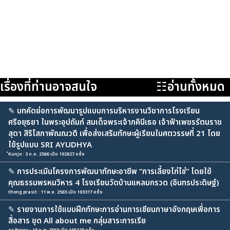
เรื่องที่ท่านอาจสนใจ
☷อ่านทั้งหมด
✎
บทคัดย่อการพัฒนารูปแบบการบริหารงานวิชาการโรงเรียน
ศรีอยุธยา ในพระอุปถัมภ์ สมเด็จพระเจ้าภคินีเธอ เจ้าฟ้าเพชรรัตนราช
สุดา สิริโสภาพัณณวดี เพื่อส่งเสริมทักษะผู้เรียนในศตวรรษที่ 21 โดย
ใช้รูปแบบ SRI AYUDHYA
๋Kunjo : 3 ก.ค. 2566 เปิด 102827 ครั้ง
✎
การประเมินโครงการพัฒนาทักษะอาชีพ “การเลี้ยงไก่ไข่” โดยใช้
คุณธรรมพรหมวิหาร 4 โรงเรียนวัดบ้านแหลมกรวด (อินทรประดิษฐ์)
thong prasit : 11 พ.ย. 2565 เปิด 103317 ครั้ง
✎
รายงานการใช้แบบฝึกทักษะการอ่านการเขียนภาษาอังกฤษเพื่อการ
สื่อสาร ชุด All about me กลุ่มสาระการเรีย